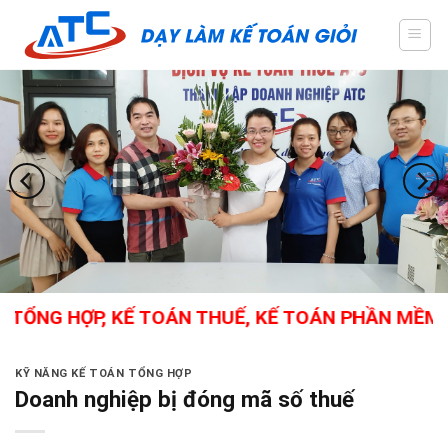
Skip
to
content
ỔNG HỢP, KẾ TOÁN THUẾ, KẾ TOÁN PHẦN MỀM, CA
KỸ NĂNG KẾ TOÁN TỔNG HỢP
Doanh nghiệp bị đóng mã số thuế