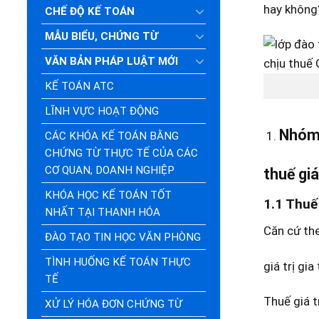
hay không?
CHẾ ĐỘ KẾ TOÁN
MẪU BIỂU, CHỨNG TỪ
VĂN BẢN PHÁP LUẬT MỚI
KẾ TOÁN ATC
LĨNH VỰC HOẠT ĐỘNG
Nhóm 
CÁC KHÓA KẾ TOÁN BẰNG
CHỨNG TỪ THỰC TẾ CỦA CÁC
CƠ QUAN, DOANH NGHIỆP
thuế giá
KHÓA HỌC KẾ TOÁN TỐT
1.1 Thuế 
NHẤT TẠI THANH HÓA
Căn cứ the
ĐÀO TẠO TIN HỌC VĂN PHÒNG
TÌNH HUỐNG KẾ TOÁN THỰC
giá trị gia
TẾ
Thuế giá t
XỬ LÝ HÓA ĐƠN CHỨNG TỪ