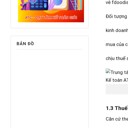
vê fdoodis
Đối tượng 
kinh doanh
BẢN ĐỒ
mua của ch
chịu thuế 
1.3 Thuế
Căn cứ th