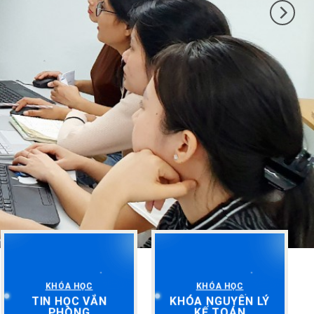
KHÓA HỌC
KHÓA HỌC
TIN HỌC VĂN
KHÓA NGUYÊN LÝ
PHÒNG
KẾ TOÁN