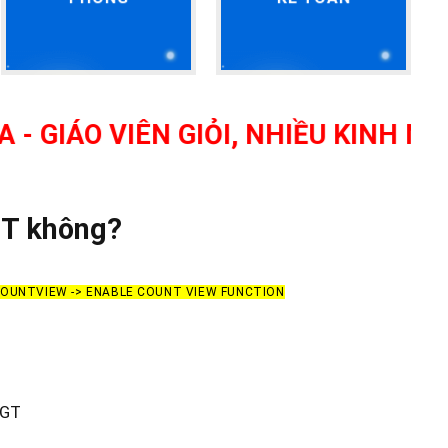
 VIÊN GIỎI, NHIỀU KINH NGHIỆM 
GT không?
 COUNTVIEW -> ENABLE COUNT VIEW FUNCTION
TGT