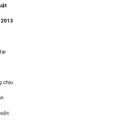
uật
m 2013
tại
g chịu
ãn
huộc