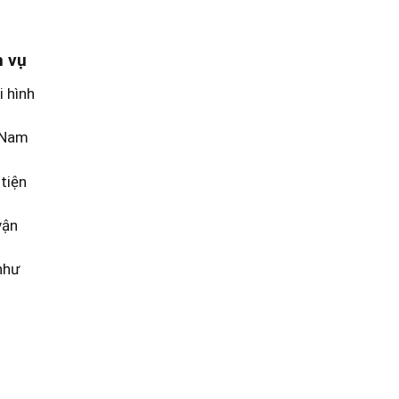
h vụ
i hình
t Nam
tiện
vận
như