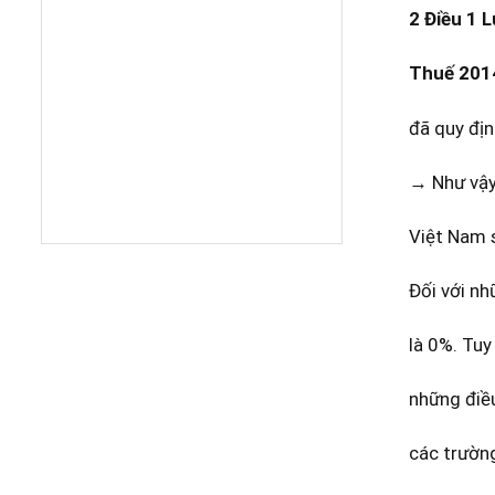
2 Điều 1 
Thuế 201
đã quy địn
→ Như vậy,
Việt Nam 
Đối với nh
là 0%. Tuy
những điều
các trườn