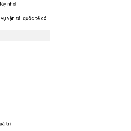
đây nhé!
á trị