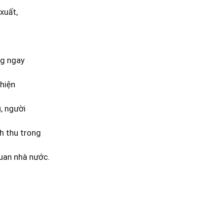
xuất,
ng ngay
 hiện
, người
h thu trong
uan nhà nước.