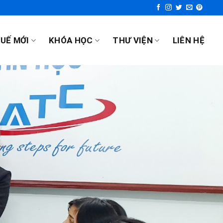
UẾ MỚI
KHÓA HỌC
THƯ VIỆN
LIÊN HỆ