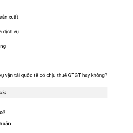
sản xuất,
à dịch vụ
ông
hóa
ào?
hoản