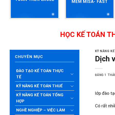
MỀM MISA- FAST
HỌC KẾ TOÁN THỰC HÀNH
KỸ NĂNG K
Dịch 
CHUYÊN MỤC
ĐÀO TẠO KẾ TOÁN THỰC
ĐĂNG
1 THÁ
TẾ
KỸ NĂNG KẾ TOÁN THUẾ
lớp đào tạ
KỸ NĂNG KẾ TOÁN TỔNG
HỢP
Có rất nhi
NGHỀ NGHIỆP – VIỆC LÀM