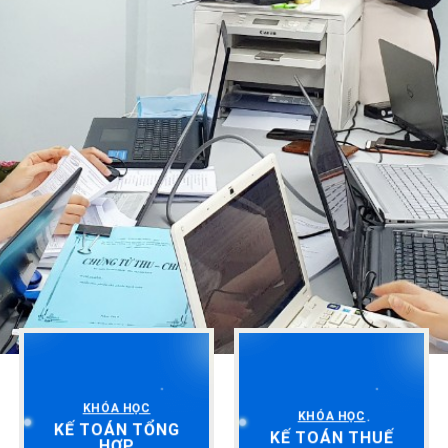
KHÓA HỌC
KHÓA HỌC
KẾ TOÁN TỔNG
KẾ TOÁN THUẾ
HỢP