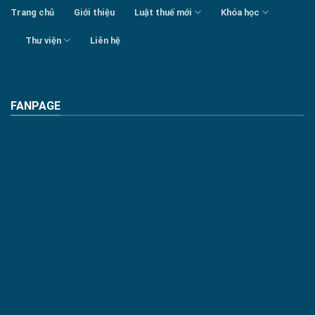
Trang chủ
Giới thiệu
Luật thuế mới
Khóa học
Thư viện
Liên hệ
FANPAGE