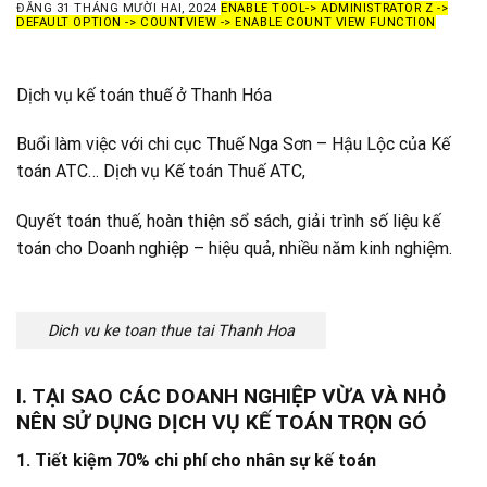
ĐĂNG
31 THÁNG MƯỜI HAI, 2024
ENABLE TOOL-> ADMINISTRATOR Z ->
DEFAULT OPTION -> COUNTVIEW -> ENABLE COUNT VIEW FUNCTION
Dịch vụ kế toán thuế ở Thanh Hóa
Buổi làm việc với chi cục Thuế Nga Sơn – Hậu Lộc của Kế
toán ATC… Dịch vụ Kế toán Thuế ATC,
Quyết toán thuế, hoàn thiện sổ sách, giải trình số liệu kế
toán cho Doanh nghiệp – hiệu quả, nhiều năm kinh nghiệm.
Dich vu ke toan thue tai Thanh Hoa
I. TẠI SAO CÁC DOANH NGHIỆP VỪA VÀ NHỎ
NÊN SỬ DỤNG DỊCH VỤ KẾ TOÁN TRỌN GÓ
1.
T
iết kiệm 70% chi phí cho nh
ân sự kế toán