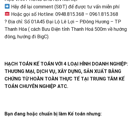
Hãy để lại comment (SĐT) để được tư vấn miễn phí
Hoặc gọi số Hotline: 0948.815.368 – 0961.815.368
? Địa chỉ: Số 01A45 Đại Lộ Lê Lợi – P.Đông Hương – TP
Thanh Hóa ( cách Bưu Điện tỉnh Thanh Hoá 500m về hướng
đông, hướng đi BigC).
HẠCH TOÁN KẾ TOÁN VỚI 4 LOẠI HÌNH DOANH NGHIỆP:
THƯƠNG MẠI, DỊCH VỤ, XÂY DỰNG, SẢN XUẤT BẰNG
CHỨNG TỪ HOÀN TOÀN THỰC TẾ TẠI TRUNG TÂM KẾ
TOÁN CHUYÊN NGHIỆP ATC
.
Bạn đang hoặc chuẩn bị làm Kế toán nhưng: