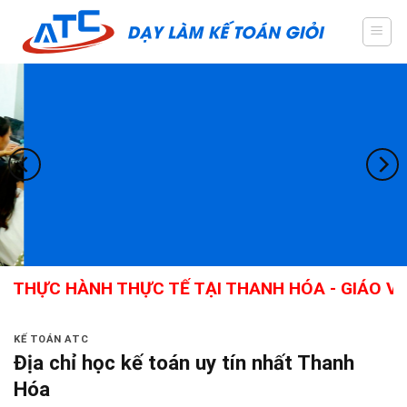
Skip
to
content
ÀNH THỰC TẾ TẠI THANH HÓA - GIÁO VIÊN GIỎI
KẾ TOÁN ATC
Địa chỉ học kế toán uy tín nhất Thanh
Hóa