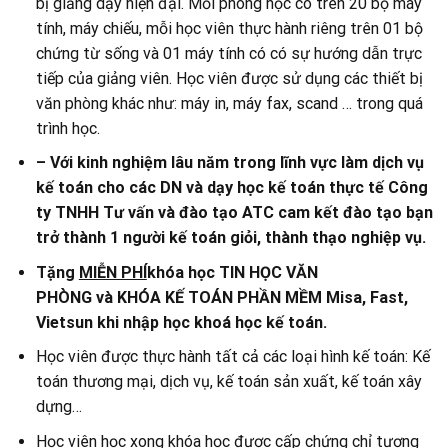
bị giảng dạy hiện đại. Mỗi phòng học có trên 20 bộ máy
tính, máy chiếu, mỗi học viên thực hành riêng trên 01 bộ
chứng từ sống và 01 máy tính có có sự hướng dẫn trực
tiếp của giảng viên. Học viên được sử dụng các thiết bị
văn phòng khác như: máy in, máy fax, scand … trong quá
trình học.
– Với kinh nghiệm lâu năm trong lĩnh vực làm dịch vụ
kế toán cho các DN và dạy học kế toán thực tế
Công
ty TNHH Tư vấn và đào tạo ATC cam kết đào tạo bạn
trở thành 1 người kế toán giỏi, thành thạo nghiệp vụ.
Tặng
MIỄN PHÍ
khóa học
TIN HỌC VĂN
PHÒNG
và
KHÓA KẾ TOÁN PHẦN MỀM
Misa, Fast,
Vietsun khi nhập học khoá học kế toán.
Học viên được thực hành tất cả các loại hình kế toán: Kế
toán thương mại, dịch vụ, kế toán sản xuất, kế toán xây
dựng…
Học viên học xong khóa học được cấp chứng chỉ tương