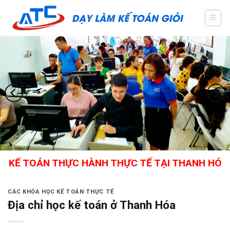
Skip
to
content
TOÁN THỰC HÀNH THỰC TẾ TẠI THANH HÓA - GIÁO
CÁC KHÓA HỌC KẾ TOÁN THỰC TẾ
Địa chỉ học kế toán ở Thanh Hóa