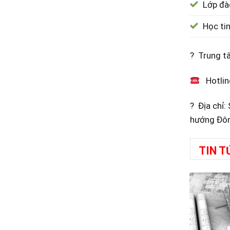
Lớp đà
Học ti
? Trung t
Hotlin
? Địa chỉ
hướng Đôn
TIN T