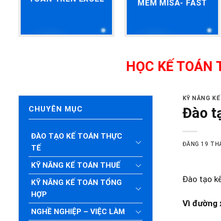
MỀM MISA- FAST
HỌC KẾ TOÁN THỰC H
KỸ NĂNG K
Đào t
CHUYÊN MỤC
ĐÀO TẠO KẾ TOÁN THỰC
ĐĂNG
19 TH
TẾ
KỸ NĂNG KẾ TOÁN THUẾ
Đào tạo kế
KỸ NĂNG KẾ TOÁN TỔNG
HỢP
Vì đường 
NGHỀ NGHIỆP – VIỆC LÀM