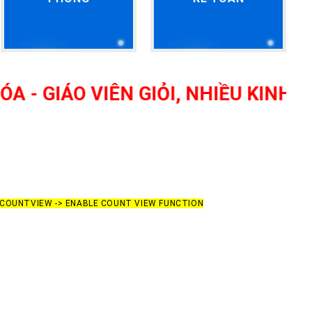
ÁO VIÊN GIỎI, NHIỀU KINH NGHIỆ
> COUNTVIEW -> ENABLE COUNT VIEW FUNCTION