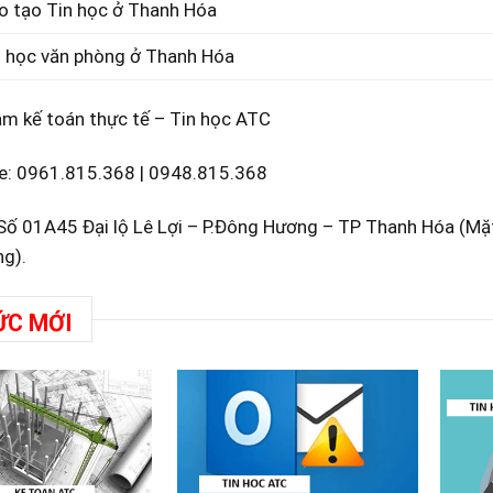
o tạo Tin học ở Thanh Hóa
n học văn phòng ở Thanh Hóa
âm kế toán thực tế – Tin học ATC
e:
0961.815.368
|
0948.815.368
: Số 01A45 Đại lộ Lê Lợi – P.Đông Hương – TP Thanh Hóa (M
g).
ỨC MỚI