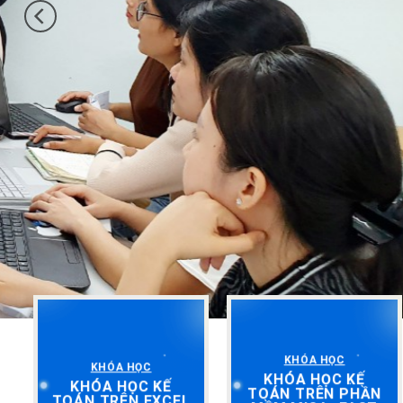
KHÓA HỌC
KHÓA HỌC
KHÓA HỌC KẾ
KHÓA HỌC KẾ
TOÁN TRÊN PHẦN
TOÁN TRÊN EXCEL