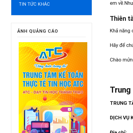
TIN TỨC KHÁC
Thiên tà
Khả năng c
ẢNH QUẢNG CÁO
Hãy để chú
Chào mửng
Trung 
TRUNG TÂ
DỊCH VỤ 
Địa chỉ: