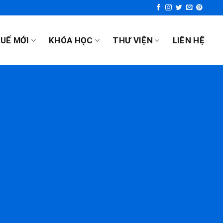
UẾ MỚI
KHÓA HỌC
THƯ VIỆN
LIÊN HỆ