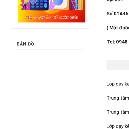
Số 01A45 
( Mặt đườ
Tel: 0948
BẢN ĐỒ
Lop day k
Trung tâm 
Trung tâm
Lớp dạy k