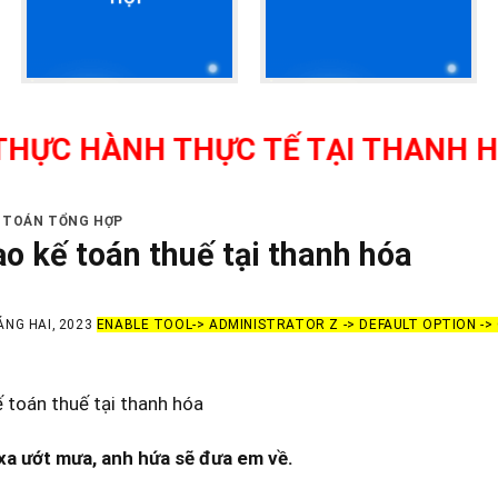
ÀNH THỰC TẾ TẠI THANH HÓA - GI
Ế TOÁN TỔNG HỢP
ạo kế toán thuế tại thanh hóa
ÁNG HAI, 2023
ENABLE TOOL-> ADMINISTRATOR Z -> DEFAULT OPTION -
 toán thuế tại thanh hóa
xa ướt mưa, anh hứa sẽ đưa em về.