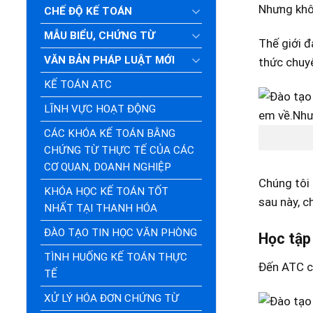
Nhưng khô
CHẾ ĐỘ KẾ TOÁN
MẪU BIỂU, CHỨNG TỪ
Thế giới đ
VĂN BẢN PHÁP LUẬT MỚI
thức chuyê
KẾ TOÁN ATC
LĨNH VỰC HOẠT ĐỘNG
CÁC KHÓA KẾ TOÁN BẰNG
CHỨNG TỪ THỰC TẾ CỦA CÁC
CƠ QUAN, DOANH NGHIỆP
Chúng tôi 
KHÓA HỌC KẾ TOÁN TỐT
sau này, c
NHẤT TẠI THANH HÓA
ĐÀO TẠO TIN HỌC VĂN PHÒNG
Học tập 
TÌNH HUỐNG KẾ TOÁN THỰC
Đến ATC cá
TẾ
XỬ LÝ HÓA ĐƠN CHỨNG TỪ