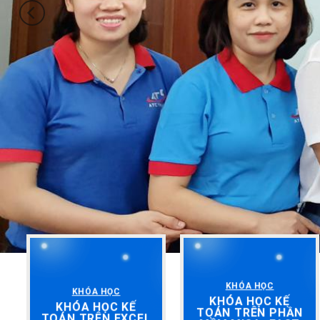
KHÓA HỌC
KHÓA HỌC
KHÓA HỌC KẾ
KHÓA HỌC KẾ
TOÁN TRÊN PHẦN
TOÁN TRÊN EXCEL