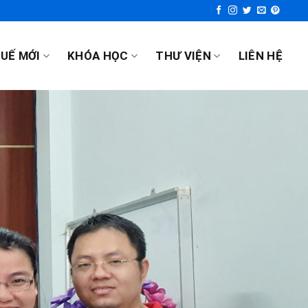
UẾ MỚI
KHÓA HỌC
THƯ VIỆN
LIÊN HỆ