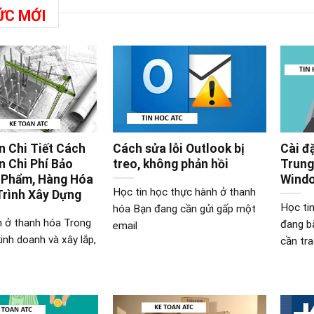
ỨC MỚI
 Chi Tiết Cách
Cách sửa lỗi Outlook bị
Cài đ
 Chi Phí Bảo
treo, không phản hồi
Trung
 Phẩm, Hàng Hóa
Windo
Học tin học thực hành ở thanh
Trình Xây Dựng
Học ti
hóa Bạn đang cần gửi gấp một
n ở thanh hóa Trong
đang b
email
inh doanh và xây lắp,
cần tr