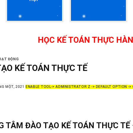
HỌC KẾ TOÁN THỰC HÀNH THỰC 
HOẠT ĐỘNG
TẠO KẾ TOÁN THỰC TẾ
NG MỘT, 2021
ENABLE TOOL-> ADMINISTRATOR Z -> DEFAULT OPTION -
 TÂM ĐÀO TẠO KẾ TOÁN THỰC TẾ 