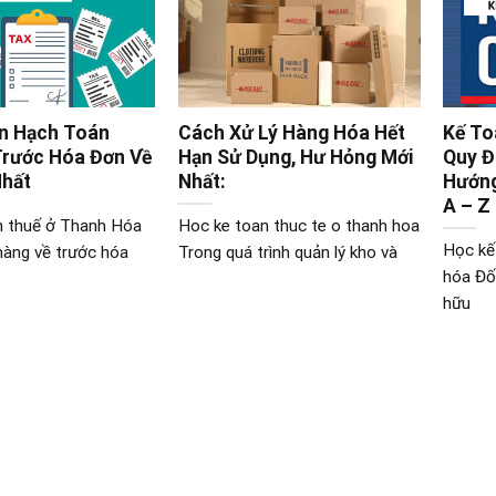
n Hạch Toán
Cách Xử Lý Hàng Hóa Hết
Kế To
Trước Hóa Đơn Về
Hạn Sử Dụng, Hư Hỏng Mới
Quy Đ
Nhất
Nhất:
Hướng
A – Z
n thuế ở Thanh Hóa
Hoc ke toan thuc te o thanh hoa
Học kế
hàng về trước hóa
Trong quá trình quản lý kho và
hóa Đố
hữu