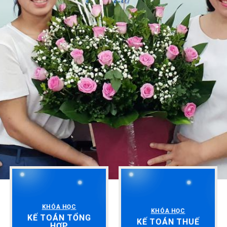
KHÓA HỌC
KHÓA HỌC
KẾ TOÁN TỔNG
KẾ TOÁN THUẾ
HỢP