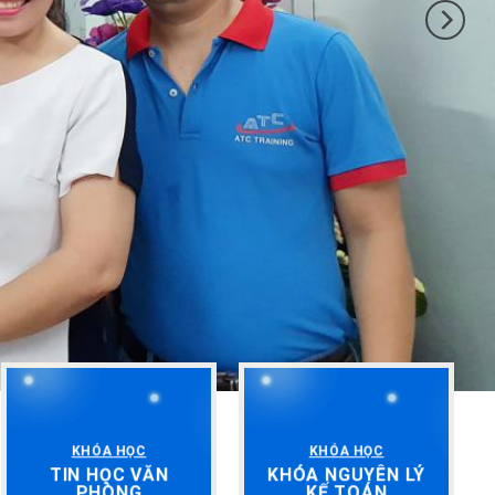
KHÓA HỌC
KHÓA HỌC
TIN HỌC VĂN
KHÓA NGUYÊN LÝ
PHÒNG
KẾ TOÁN