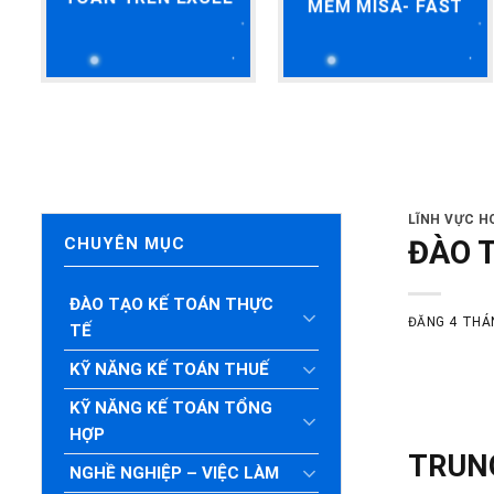
MỀM MISA- FAST
LĨNH VỰC 
ĐÀO 
CHUYÊN MỤC
ĐÀO TẠO KẾ TOÁN THỰC
ĐĂNG
4 THÁ
TẾ
KỸ NĂNG KẾ TOÁN THUẾ
KỸ NĂNG KẾ TOÁN TỔNG
HỢP
TRUNG
NGHỀ NGHIỆP – VIỆC LÀM