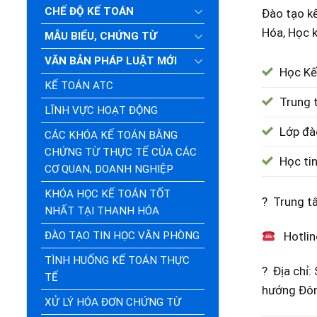
CHẾ ĐỘ KẾ TOÁN
Đào tạo kế
Hóa, Học k
MẪU BIỂU, CHỨNG TỪ
VĂN BẢN PHÁP LUẬT MỚI
Học Kế
KẾ TOÁN ATC
Trung 
LĨNH VỰC HOẠT ĐỘNG
Lớp đà
CÁC KHÓA KẾ TOÁN BẰNG
CHỨNG TỪ THỰC TẾ CỦA CÁC
Học ti
CƠ QUAN, DOANH NGHIỆP
KHÓA HỌC KẾ TOÁN TỐT
? Trung t
NHẤT TẠI THANH HÓA
ĐÀO TẠO TIN HỌC VĂN PHÒNG
Hotlin
TÌNH HUỐNG KẾ TOÁN THỰC
? Địa chỉ
TẾ
hướng Đôn
XỬ LÝ HÓA ĐƠN CHỨNG TỪ