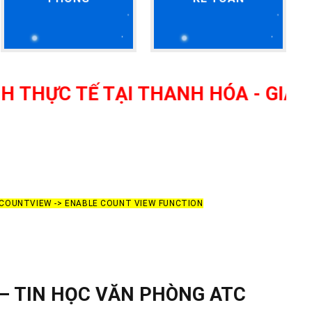
TẾ TẠI THANH HÓA - GIÁO VIÊN G
> COUNTVIEW -> ENABLE COUNT VIEW FUNCTION
– TIN HỌC VĂN PHÒNG ATC