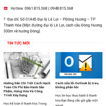
Hotline:
0961.815.368
|
0948.815.368
? Địa chỉ: Số 01A45 Đại lộ Lê Lợi – P.Đông Hương – TP
Thanh Hóa (Mặt đường đại lộ Lê Lợi, cách cầu Đông Hương
300m về hướng Đông).
TIN TỨC MỚI
Hướng Dẫn Chi Tiết Cách Hạch
Cách sửa lỗi Outlook bị treo,
Toán Chi Phí Bảo Hành Sản
không phản hồi
Phẩm, Hàng Hóa Và Công
Trình Xây Dựng
Học tin học thực hành ở thanh
hóa Bạn đang cần gửi gấp một
Học kế toán ở thanh hóa Trong
email