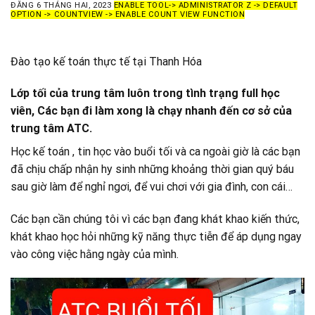
ĐĂNG
6 THÁNG HAI, 2023
ENABLE TOOL-> ADMINISTRATOR Z -> DEFAULT
OPTION -> COUNTVIEW -> ENABLE COUNT VIEW FUNCTION
Đào tạo kế toán thực tế tại Thanh Hóa
Lớp tối của trung tâm luôn trong tình trạng full học
viên, Các bạn đi làm xong là chạy nhanh đến cơ sở của
trung tâm ATC.
Học kế toán , tin học vào buổi tối và ca ngoài giờ là các bạn
đã chịu chấp nhận hy sinh những khoảng thời gian quý báu
sau giờ làm để nghỉ ngơi, để vui chơi với gia đình, con cái…
Các bạn cần chúng tôi vì các bạn đang khát khao kiến thức,
khát khao học hỏi những kỹ năng thực tiễn để áp dụng ngay
vào công việc hằng ngày của mình.