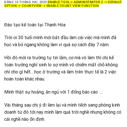
ĐĂNG
10 THÁNG HAI, 2023
ENABLE TOOL-> ADMINISTRATOR Z -> DEFAULT
OPTION -> COUNTVIEW -> ENABLE COUNT VIEW FUNCTION
Đào tạo kế toán tại Thanh Hóa
Trời ơi 30 tuổi mình mới bắt đầu làm cái việc mà mình đã
học và bỏ ngang không làm vì quá sợ cách đây 7 năm.
Hồi đó mới ra trường tự tin lắm, cơ mà vô làm thì chị kế
toán trưởng nghỉ sinh lo sợ mình vô chiếm mất chỗ không
chỉ cho gì hết….học ở trường và làm trên thực tế là 2 việc
hoàn toàn khác nhau.
Mình thật sự hoảng, ăn ngủ với 1 đống báo cáo ….
Vài tháng sau chị ý đi làm lại và mình tếch sang phòng kinh
doanh từ đó tới nay mình làm quá trời nghề nhưng không có
cái nghề nào ổn định.