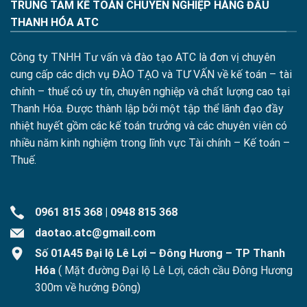
TRUNG TÂM KẾ TOÁN CHUYÊN NGHIỆP HÀNG ĐẦU
THANH HÓA ATC
Công ty TNHH Tư vấn và đào tạo ATC là đơn vị chuyên
cung cấp các dịch vụ ĐÀO TẠO và TƯ VẤN về kế toán – tài
chính – thuế có uy tín, chuyên nghiệp và chất lượng cao tại
Thanh Hóa. Được thành lập bởi một tập thể lãnh đạo đầy
nhiệt huyết gồm các kế toán trưởng và các chuyên viên có
nhiều năm kinh nghiệm trong lĩnh vực Tài chính – Kế toán –
Thuế.
0961 815 368
|
0948 815 368
daotao.atc@gmail.com
Số 01A45 Đại lộ Lê Lợi – Đông Hương – TP Thanh
Hóa
( Mặt đường Đại lộ Lê Lợi, cách cầu Đông Hương
300m về hướng Đông)