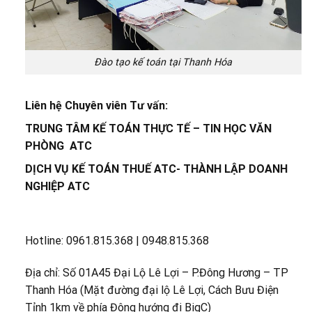
Đào tạo kế toán tại Thanh Hóa
Liên hệ Chuyên viên Tư vấn:
TRUNG TÂM KẾ TOÁN THỰC TẾ – TIN HỌC VĂN
PHÒNG ATC
DỊCH VỤ KẾ TOÁN THUẾ ATC- THÀNH LẬP DOANH
NGHIỆP ATC
Hotline: 0961.815.368 | 0948.815.368
Địa chỉ: Số 01A45 Đại Lộ Lê Lợi – P.Đông Hương – TP
Thanh Hóa (Mặt đường đại lộ Lê Lợi, Cách Bưu Điện
Tỉnh 1km về phía Đông hướng đi BigC)