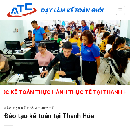
Skip
to
content
 TOÁN THỰC HÀNH THỰC TẾ TẠI THANH HÓA - GI
ĐÀO TẠO KẾ TOÁN THỰC TẾ
Đào tạo kế toán tại Thanh Hóa