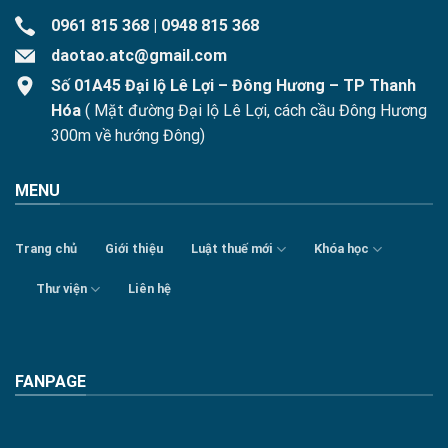
0961 815 368
|
0948 815 368
daotao.atc@gmail.com
Số 01A45 Đại lộ Lê Lợi – Đông Hương – TP Thanh
Hóa
( Mặt đường Đại lộ Lê Lợi, cách cầu Đông Hương
300m về hướng Đông)
MENU
Trang chủ
Giới thiệu
Luật thuế mới
Khóa học
Thư viện
Liên hệ
FANPAGE