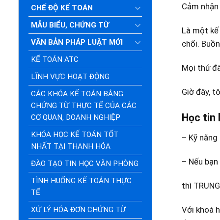
Cảm nhận 
CHẾ ĐỘ KẾ TOÁN
MẪU BIỂU, CHỨNG TỪ
Là một kế 
VĂN BẢN PHÁP LUẬT MỚI
chối. Buồn
KẾ TOÁN ATC
Mọi thứ đã
LĨNH VỰC HOẠT ĐỘNG
Giờ đây, t
CÁC KHÓA KẾ TOÁN BẰNG
CHỨNG TỪ THỰC TẾ CỦA CÁC
Học tin
CƠ QUAN, DOANH NGHIỆP
KHÓA HỌC KẾ TOÁN TỐT
– Kỹ năng 
NHẤT TẠI THANH HÓA
– Nếu bạn
ĐÀO TẠO TIN HỌC VĂN PHÒNG
TÌNH HUỐNG KẾ TOÁN THỰC
thì TRUNG
TẾ
Với khoá h
XỬ LÝ HÓA ĐƠN CHỨNG TỪ