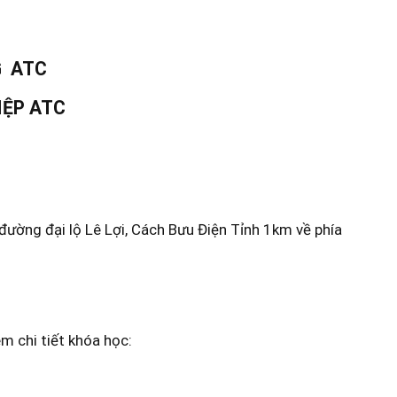
G ATC
IỆP ATC
ường đại lộ Lê Lợi, Cách Bưu Điện Tỉnh 1km về phía
m chi tiết khóa học: