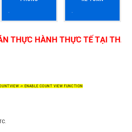
ÀNH THỰC TẾ TẠI THANH HÓA - G
COUNTVIEW -> ENABLE COUNT VIEW FUNCTION
TC.