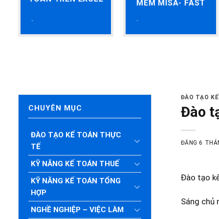
MỀM MISA- FAST
ĐÀO TẠO K
Đào t
CHUYÊN MỤC
ĐÀO TẠO KẾ TOÁN THỰC
ĐĂNG
6 THÁ
TẾ
KỸ NĂNG KẾ TOÁN THUẾ
Đào tạo k
KỸ NĂNG KẾ TOÁN TỔNG
HỢP
Sáng chủ n
NGHỀ NGHIỆP – VIỆC LÀM