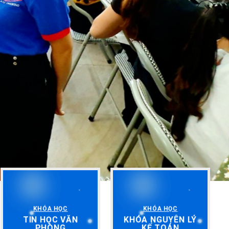
KHÓA HỌC
KHÓA HỌC
TIN HỌC VĂN
KHÓA NGUYÊN LÝ
PHÒNG
KẾ TOÁN