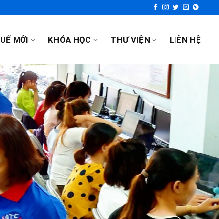
UẾ MỚI
KHÓA HỌC
THƯ VIỆN
LIÊN HỆ