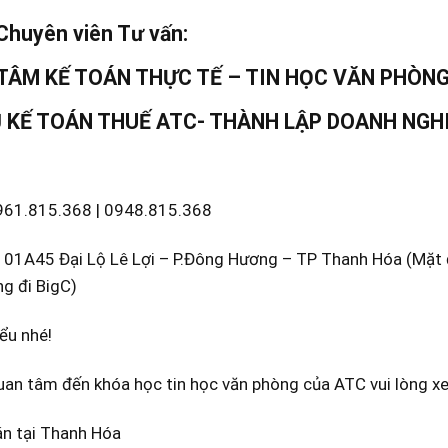
 Chuyên viên Tư vấn:
TÂM KẾ TOÁN THỰC TẾ – TIN HỌC VĂN PHÒN
Ụ KẾ TOÁN THUẾ ATC- THÀNH LẬP DOANH NGH
0961.815.368 | 0948.815.368
ố 01A45 Đại Lộ Lê Lợi – P.Đông Hương – TP Thanh Hóa (Mặt đ
g đi BigC)
ểu nhé!
an tâm đến khóa học tin học văn phòng của ATC vui lòng xe
án tại Thanh Hóa