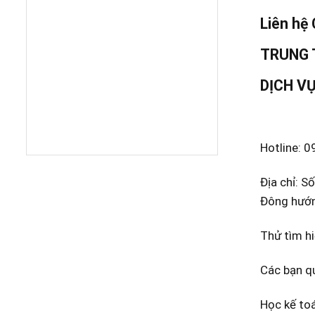
Liên hệ
TRUNG 
DỊCH V
Hotline: 
Địa chỉ: S
Đông hướn
Thử tìm hi
Các bạn qu
Học kế to