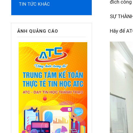
đích công 
TIN TỨC KHÁC
SỰ THÀNH
Hãy để ATC
ẢNH QUẢNG CÁO