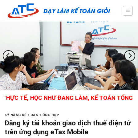
Skip
to
content
HỰC TẾ, HỌC NHƯ ĐANG LÀM, KẾ TOÁN TỔNG HỢP
KỸ NĂNG KẾ TOÁN TỔNG HỢP
Đăng ký tài khoản giao dịch thuế điện tử
trên ứng dụng eTax Mobile