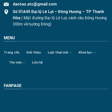
daotao.atc@gmail.com
Số 01A45 Đại lộ Lê Lợi – Đông Hương – TP Thanh
Hóa
( Mặt đường Đại lộ Lê Lợi, cách cầu Đông Hương
300m về hướng Đông)
MENU
Trang chủ
Giới thiệu
Luật thuế mới
Khóa học
Thư viện
Liên hệ
FANPAGE