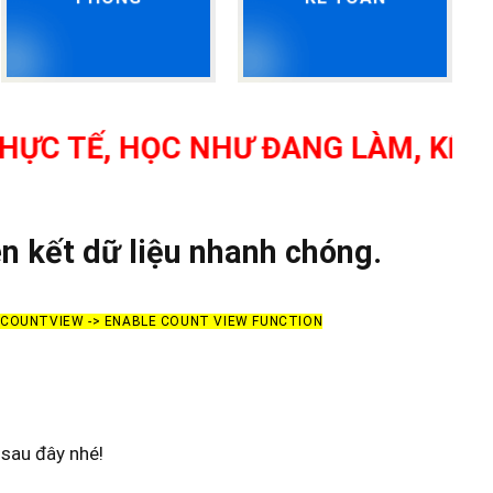
, HỌC NHƯ ĐANG LÀM, KẾ TOÁN T
n kết dữ liệu nhanh chóng.
> COUNTVIEW -> ENABLE COUNT VIEW FUNCTION
sau đây nhé!