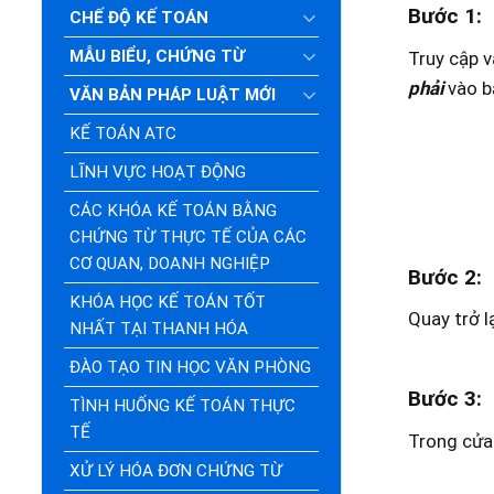
Bước 1
:
CHẾ ĐỘ KẾ TOÁN
MẪU BIỂU, CHỨNG TỪ
Truy cập 
phải
vào b
VĂN BẢN PHÁP LUẬT MỚI
KẾ TOÁN ATC
LĨNH VỰC HOẠT ĐỘNG
CÁC KHÓA KẾ TOÁN BẰNG
CHỨNG TỪ THỰC TẾ CỦA CÁC
CƠ QUAN, DOANH NGHIỆP
Bước 2
:
KHÓA HỌC KẾ TOÁN TỐT
Quay trở l
NHẤT TẠI THANH HÓA
ĐÀO TẠO TIN HỌC VĂN PHÒNG
Bước 3
:
TÌNH HUỐNG KẾ TOÁN THỰC
TẾ
Trong cửa
XỬ LÝ HÓA ĐƠN CHỨNG TỪ