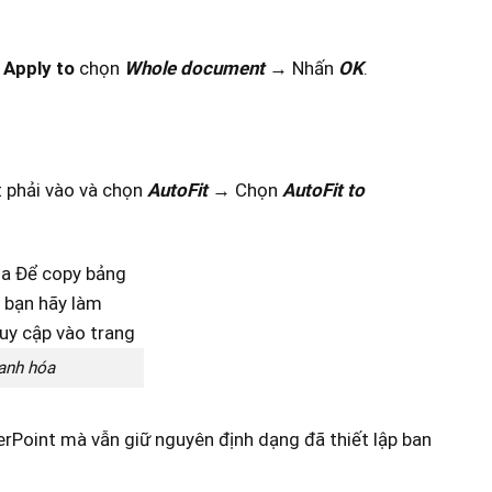
c
Apply to
chọn
Whole document
→ Nhấn
OK
.
 phải vào và chọn
AutoFit
→ Chọn
AutoFit to
hanh hóa
Point mà vẫn giữ nguyên định dạng đã thiết lập ban