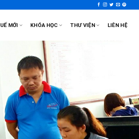
UẾ MỚI
KHÓA HỌC
THƯ VIỆN
LIÊN HỆ