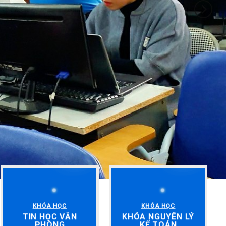
KHÓA HỌC
KHÓA HỌC
TIN HỌC VĂN
KHÓA NGUYÊN LÝ
PHÒNG
KẾ TOÁN