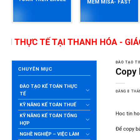
MỀM MISA- FAST
TẾ TẠI THANH HÓA - GIÁO VIÊN G
ĐÀO TẠO T
Copy 
CHUYÊN MỤC
ĐÀO TẠO KẾ TOÁN THỰC
ĐĂNG
8 THÁ
TẾ
KỸ NĂNG KẾ TOÁN THUẾ
Hoc tin ho
KỸ NĂNG KẾ TOÁN TỔNG
HỢP
Để copy bả
NGHỀ NGHIỆP – VIỆC LÀM