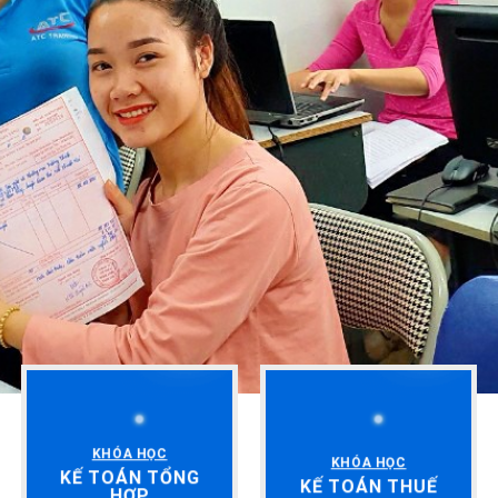
KHÓA HỌC
KHÓA HỌC
KẾ TOÁN TỔNG
KẾ TOÁN THUẾ
HỢP