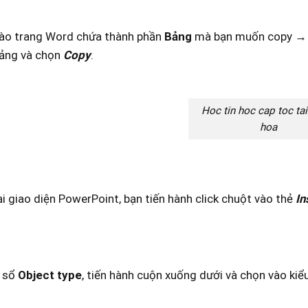
vào trang Word chứa thà
nh phần
Bảng
mà bạn muốn copy → 
ảng và chọn
Copy
.
Hoc tin hoc cap toc tai
hoa
ại giao diện PowerPoint, bạn tiến hành click chuột vào thẻ
In
 sổ
Object type
, tiến hành cuộn xuống dưới và chọn vào kiể