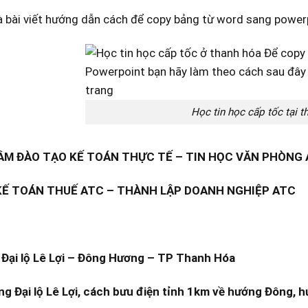
à bài viết hướng dẫn cách để copy bảng từ word sang powerp
Học tin học cấp tốc tại t
M ĐÀO TẠO KẾ TOÁN THỰC TẾ – TIN HỌC VĂN PHÒNG
KẾ TOÁN THUẾ ATC – THÀNH LẬP DOANH NGHIỆP ATC
Đại lộ Lê Lợi – Đông Hương – TP Thanh Hóa
ng Đại lộ Lê Lợi, cách bưu điện tỉnh 1km về hướng Đông, h