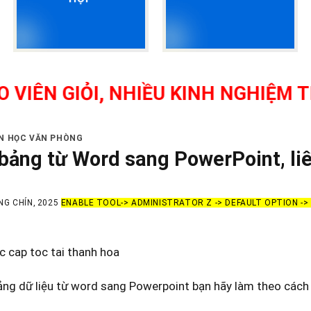
IỎI, NHIỀU KINH NGHIỆM THỰC TẾ
IN HỌC VĂN PHÒNG
bảng từ Word sang PowerPoint, liê
NG CHÍN, 2025
ENABLE TOOL-> ADMINISTRATOR Z -> DEFAULT OPTION -
c cap toc tai thanh hoa
ng dữ liệu từ word sang Powerpoint bạn hãy làm theo cách 