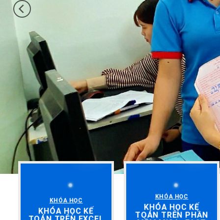
KHÓA HỌC
KHÓA HỌC
KHÓA HỌC KẾ
KHÓA HỌC KẾ
TOÁN TRÊN PHẦN
TOÁN TRÊN EXCEL