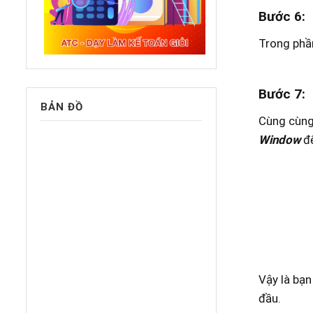
Bước 6
:
Trong ph
Bước 7
:
BẢN ĐỒ
Cùng cùng
Window
để
Vậy là bạ
đầu.