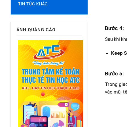
TIN TỨC KHÁC
Bước 4
:
ẢNH QUẢNG CÁO
Sau khi kh
Keep S
Bước 5
:
Trong giao
vào mũi tê