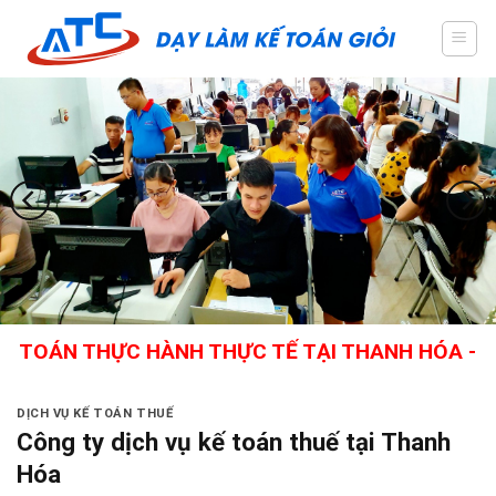
Skip
to
content
N THỰC HÀNH THỰC TẾ TẠI THANH HÓA - GIÁO VI
DỊCH VỤ KẾ TOÁN THUẾ
Công ty dịch vụ kế toán thuế tại Thanh
Hóa