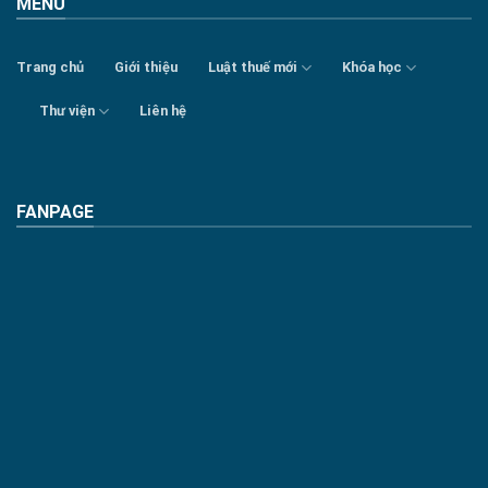
MENU
Trang chủ
Giới thiệu
Luật thuế mới
Khóa học
Thư viện
Liên hệ
FANPAGE