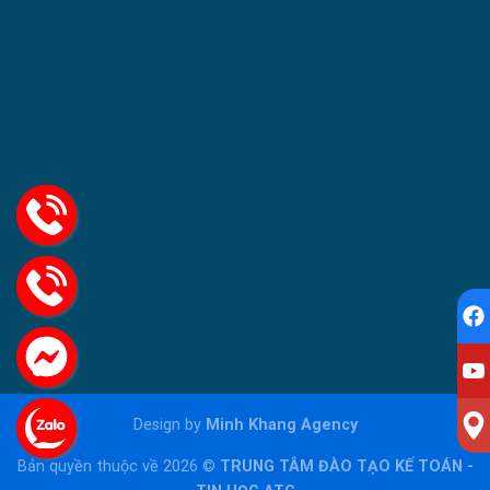
Design by
Minh Khang Agency
Bản quyền thuộc về 2026 ©
TRUNG TÂM ĐÀO TẠO KẾ TOÁN -