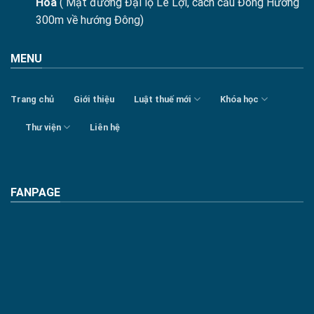
Hóa
( Mặt đường Đại lộ Lê Lợi, cách cầu Đông Hương
300m về hướng Đông)
MENU
Trang chủ
Giới thiệu
Luật thuế mới
Khóa học
Thư viện
Liên hệ
FANPAGE