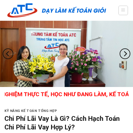
Skip
to
content
GHIỆM THỰC TẾ, HỌC NHƯ ĐANG LÀM, KẾ TOÁN T
KỸ NĂNG KẾ TOÁN TỔNG HỢP
Chi Phí Lãi Vay Là Gì? Cách Hạch Toán
Chi Phí Lãi Vay Hợp Lý?