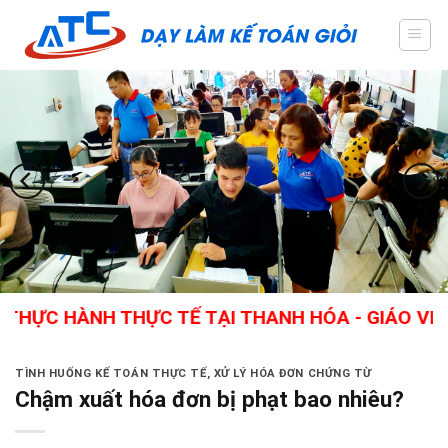
Skip
to
content
 HÀNH THỰC TẾ TẠI THANH HÓA - GIÁO VIÊN GIỎ
TÌNH HUỐNG KẾ TOÁN THỰC TẾ
,
XỬ LÝ HÓA ĐƠN CHỨNG TỪ
Chậm xuất hóa đơn bị phạt bao nhiêu?