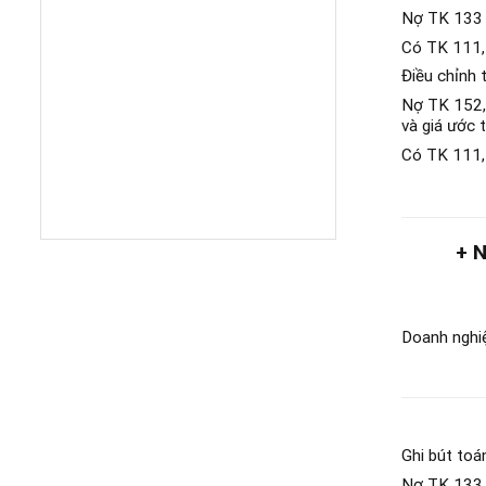
Nợ TK 133 
Có TK 111, 
Điều chỉnh 
Nợ TK 152, 
và giá ước t
Có TK 111,
+ Nếu g
Doanh nghi
Ghi bút to
Nợ TK 133 