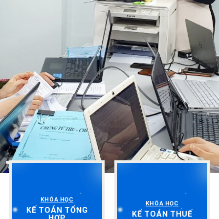
KHÓA HỌC
KHÓA HỌC
KẾ TOÁN TỔNG
KẾ TOÁN THUẾ
HỢP