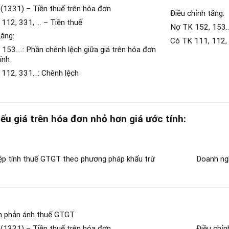
(1331) – Tiền thuế trên hóa đơn
Điều chỉnh tăng:
112, 331, … – Tiền thuế
Nợ TK 152, 153….
tăng:
Có TK 111, 112,
153….: Phần chênh lệch giữa giá trên hóa đơn
ính
 112, 331…: Chênh lệch
iá trên hóa đơn nhỏ hơn giá ước tính:
ệp tính thuế GTGT theo phương pháp khấu trừ
Doanh ngh
án phản ánh thuế GTGT
(1331) – Tiền thuế trên hóa đơn
Điều chỉn