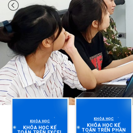
KHÓA HỌC
KHÓA HỌC
KHÓA HỌC KẾ
KHÓA HỌC KẾ
TOÁN TRÊN PHẦN
TOÁN TRÊN EXCEL