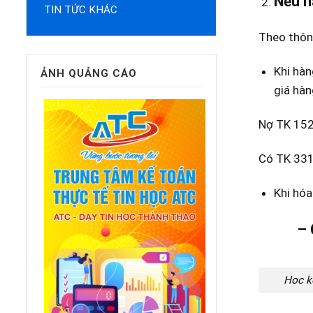
Nếu h
TIN TỨC KHÁC
Theo thông
Khi hàn
ẢNH QUẢNG CÁO
giá hàn
Nợ TK 152,
Có TK 331(
Khi hóa
– Cách 
Hoc ke