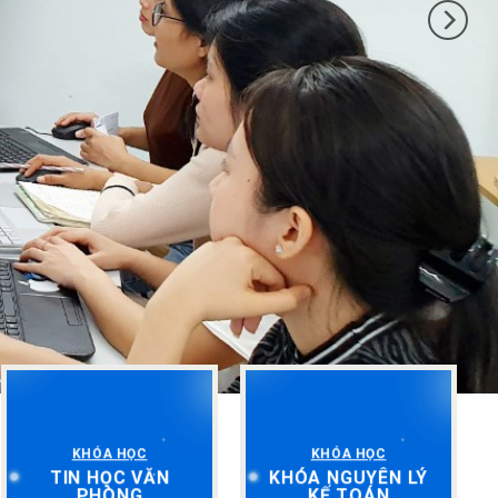
KHÓA HỌC
KHÓA HỌC
TIN HỌC VĂN
KHÓA NGUYÊN LÝ
PHÒNG
KẾ TOÁN