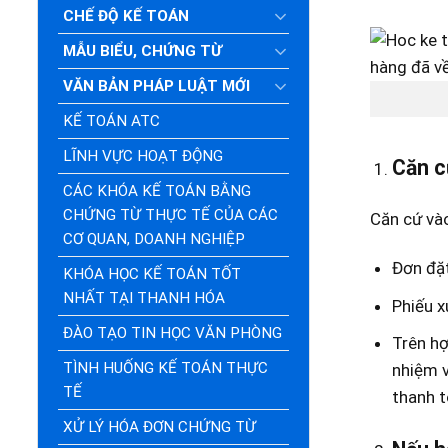
CHẾ ĐỘ KẾ TOÁN
MẪU BIỂU, CHỨNG TỪ
VĂN BẢN PHÁP LUẬT MỚI
KẾ TOÁN ATC
LĨNH VỰC HOẠT ĐỘNG
Căn c
CÁC KHÓA KẾ TOÁN BẰNG
CHỨNG TỪ THỰC TẾ CỦA CÁC
Căn cứ vào
CƠ QUAN, DOANH NGHIỆP
Đơn đặ
KHÓA HỌC KẾ TOÁN TỐT
NHẤT TẠI THANH HÓA
Phiếu x
ĐÀO TẠO TIN HỌC VĂN PHÒNG
Trên hợ
TÌNH HUỐNG KẾ TOÁN THỰC
nhiệm v
TẾ
thanh t
XỬ LÝ HÓA ĐƠN CHỨNG TỪ