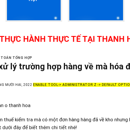
ÀNH THỰC TẾ TẠI THANH HÓA - GI
Ế TOÁN TỔNG HỢP
xử lý trường hợp hàng về mà hóa 
NG MƯỜI HAI, 2022
ENABLE TOOL-> ADMINISTRATOR Z -> DEFAULT OPTI
an o thanh hoa
n thuế kiểm tra mà có một đơn hàng hàng đã về kho nhưng h
ết dưới đây để biết thêm chi tiết nhé!