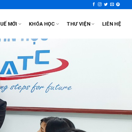
UẾ MỚI
KHÓA HỌC
THƯ VIỆN
LIÊN HỆ