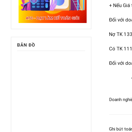
+ Nếu Giá 
Đối với do
Nợ TK 133:
BẢN ĐỒ
Có TK 111
Đối với do
+ Nếu g
Doanh nghi
Ghi bút to