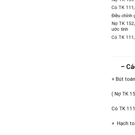
Có TK 111, 
Điều chỉnh 
Nợ TK 152, 
ước tính
Có TK 111,
– Cách 
+ Bút toán
( Nợ TK 15
Có TK 111,
+ Hạch toá