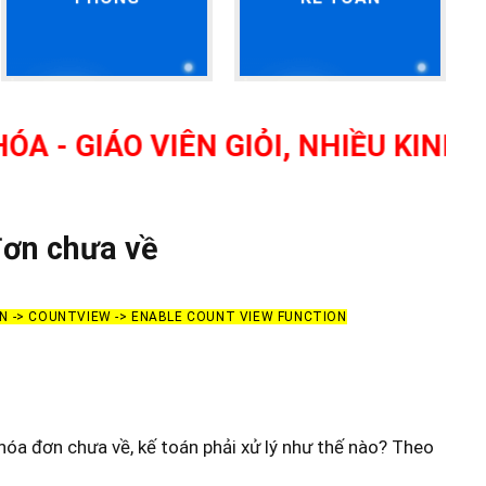
ÁO VIÊN GIỎI, NHIỀU KINH NGHIỆ
đơn chưa về
ON -> COUNTVIEW -> ENABLE COUNT VIEW FUNCTION
óa đơn chưa về, kế toán phải xử lý như thế nào? Theo