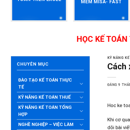
MỀM MISA- FAST
HỌC KẾ TOÁN THỰC H
KỸ NĂNG K
Cách 
CHUYÊN MỤC
ĐÀO TẠO KẾ TOÁN THỰC
ĐĂNG
9 THÁ
TẾ
KỸ NĂNG KẾ TOÁN THUẾ
Hoc ke to
KỸ NĂNG KẾ TOÁN TỔNG
HỢP
Khi cơ qua
NGHỀ NGHIỆP – VIỆC LÀM
dõi bài vi