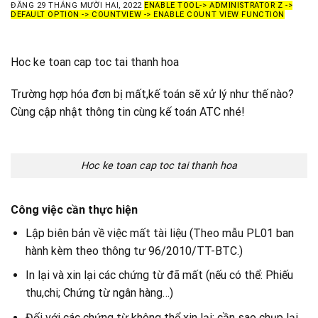
ĐĂNG
29 THÁNG MƯỜI HAI, 2022
ENABLE TOOL-> ADMINISTRATOR Z ->
DEFAULT OPTION -> COUNTVIEW -> ENABLE COUNT VIEW FUNCTION
Hoc ke toan cap toc tai thanh hoa
Trường hợp hóa đơn bị mất,kế toán sẽ xử lý như thế nào?
Cùng cập nhật thông tin cùng kế toán ATC nhé!
Hoc ke toan cap toc tai thanh hoa
Công việc cần thực hiện
Lập biên bản về việc mất tài liệu (Theo mẫu PL01 ban
hành kèm theo thông tư 96/2010/TT-BTC.)
In lại và xin lại các chứng từ đã mất (nếu có thể: Phiếu
thu,chi; Chứng từ ngân hàng…)
Đối với các chứng từ không thể xin lại: cần sao chụp lại