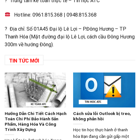
? Trung tâm kế toán thực tế – Tin học ATC
Hotline:
0961.815.368
|
0948.815.368
? Địa chỉ: Số 01A45 Đại lộ Lê Lợi – P.Đông Hương – TP
Thanh Hóa (Mặt đường đại lộ Lê Lợi, cách cầu Đông Hương
300m về hướng Đông).
TIN TỨC MỚI
Hướng Dẫn Chi Tiết Cách Hạch
Cách sửa lỗi Outlook bị treo,
Toán Chi Phí Bảo Hành Sản
không phản hồi
Phẩm, Hàng Hóa Và Công
Trình Xây Dựng
Học tin học thực hành ở thanh
hóa Bạn đang cần gửi gấp một