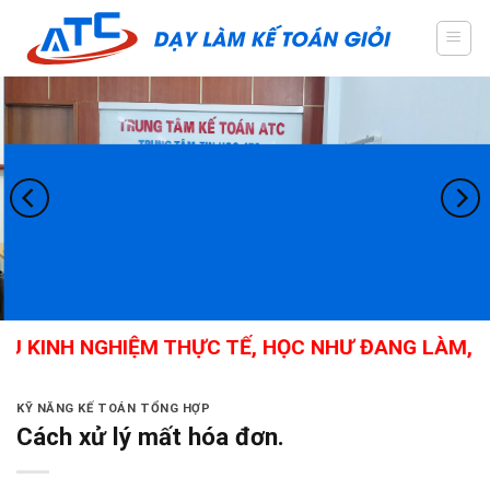
Skip
to
content
KINH NGHIỆM THỰC TẾ, HỌC NHƯ ĐANG LÀM, KẾ 
KỸ NĂNG KẾ TOÁN TỔNG HỢP
Cách xử lý mất hóa đơn.