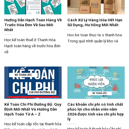
Hướng Dẫn Hạch Toán Hàng Về
Cách Xử Lý Hàng Hóa Hết Hạn
Trước Hóa Đơn Về Sau Mới
Sử Dụng, Hư Hỏng Mới Nhất:
Nhất
Hoc ke toan thuc te o thanh hoa
Học kế toán thuế ở Thanh Hóa
Trong quá trình quản lý kho và
Hạch toán hàng về trước hóa đơn
về
Kế Toán Chi Phí Đường Bộ: Quy
Các khoản chi phí có tính chất
Định Mới Nhất Và Hướng Dẫn
phúc lợi cho nhân viên năm
Hạch Toán Từ A – Z
2026 được tính vào chi phí hợp
lý
Học kế toán cấp tốc tại thanh hóa
Học kế toán ở thanh hóa Chi phí