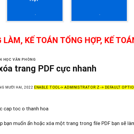
 KẾ TOÁN TỔNG HỢP, KẾ TOÁN THU
IN HỌC VĂN PHÒNG
xóa trang PDF cực nhanh
NG MƯỜI HAI, 2022
ENABLE TOOL-> ADMINISTRATOR Z -> DEFAULT OPTI
c cap toc o thanh hoa
p bạn muốn ẩn hoặc xóa một trang trong file PDF bạn sẽ là