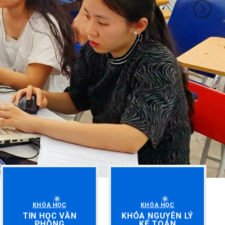
KHÓA HỌC
KHÓA HỌC
TIN HỌC VĂN
KHÓA NGUYÊN LÝ
PHÒNG
KẾ TOÁN