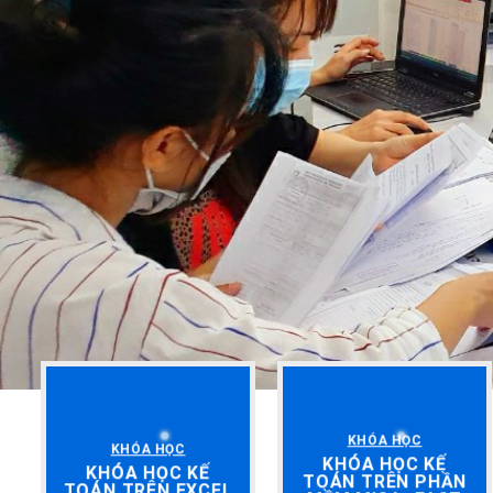
KHÓA HỌC
KHÓA HỌC
KHÓA HỌC KẾ
KHÓA HỌC KẾ
TOÁN TRÊN PHẦN
TOÁN TRÊN EXCEL