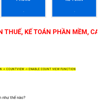
Ế, KẾ TOÁN PHẦN MỀM, CAM KẾT T
ON -> COUNTVIEW -> ENABLE COUNT VIEW FUNCTION
m như thế nào?