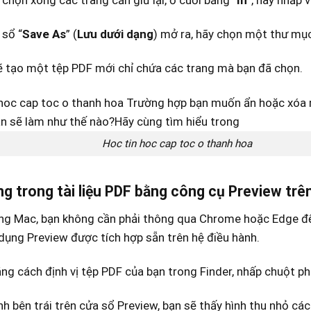
 chọn xong các trang cần giữ lại, ở cuối bảng “
In
”, hãy nhấp v
 sổ “
Save As
” (
Lưu dưới dạng
) mở ra, hãy chọn một thư mục
 tạo một tệp PDF mới chỉ chứa các trang mà bạn đã chọn.
Hoc tin hoc cap toc o thanh hoa
ng trong tài liệu PDF bằng công cụ Preview tr
g Mac, bạn không cần phải thông qua Chrome hoặc Edge để x
ụng Preview được tích hợp sẵn trên hệ điều hành.
ng cách định vị tệp PDF của bạn trong Finder, nhấp chuột p
h bên trái trên cửa sổ Preview, bạn sẽ thấy hình thu nhỏ cá