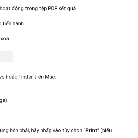
g hoạt động trong tệp PDF kết quả.
 tiến hành.
ows hoặc Finder trên Mac.
ge).
ùng bên phải, hãy nhấp vào tùy chọn “
Print
” (biểu