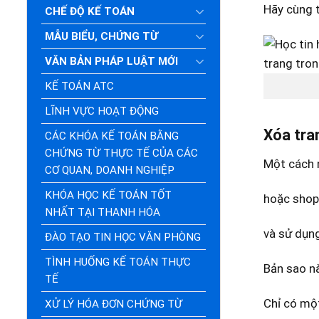
Hãy cùng t
CHẾ ĐỘ KẾ TOÁN
MẪU BIỂU, CHỨNG TỪ
VĂN BẢN PHÁP LUẬT MỚI
KẾ TOÁN ATC
LĨNH VỰC HOẠT ĐỘNG
Xóa tra
CÁC KHÓA KẾ TOÁN BẰNG
CHỨNG TỪ THỰC TẾ CỦA CÁC
Một cách 
CƠ QUAN, DOANH NGHIỆP
KHÓA HỌC KẾ TOÁN TỐT
hoặc shop
NHẤT TẠI THANH HÓA
và sử dụng
ĐÀO TẠO TIN HỌC VĂN PHÒNG
TÌNH HUỐNG KẾ TOÁN THỰC
Bản sao nà
TẾ
Chỉ có một
XỬ LÝ HÓA ĐƠN CHỨNG TỪ