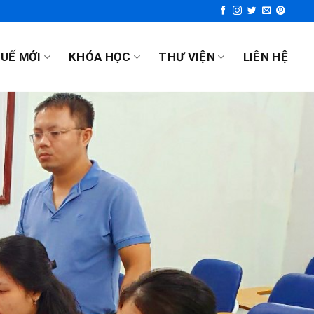
UẾ MỚI
KHÓA HỌC
THƯ VIỆN
LIÊN HỆ