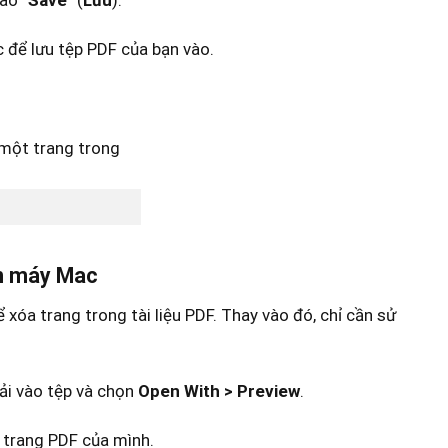
ào “
Save
” (
Lưu
).
 để lưu tệp PDF của bạn vào.
ên máy Mac
óa trang trong tài liệu PDF. Thay vào đó, chỉ cần sử
hải vào tệp và chọn
Open With > Preview
.
c trang PDF của mình.