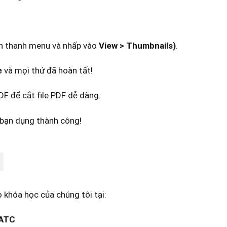
đến thanh menu và nhấp vào
View > Thumbnails)
.
e
và mọi thứ đã hoàn tất!
DF để cắt file PDF dễ dàng.
c bạn dụng thành công!
 khóa học của chúng tôi tại:
 ATC