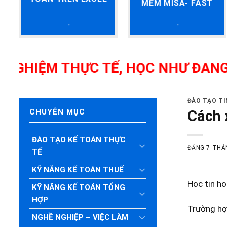
MỀM MISA- FAST
IỆM THỰC TẾ, HỌC NHƯ ĐANG LÀM,
ĐÀO TẠO T
Cách 
CHUYÊN MỤC
ĐÀO TẠO KẾ TOÁN THỰC
ĐĂNG
7 THÁ
TẾ
KỸ NĂNG KẾ TOÁN THUẾ
Hoc tin ho
KỸ NĂNG KẾ TOÁN TỔNG
HỢP
Trường hợ
NGHỀ NGHIỆP – VIỆC LÀM