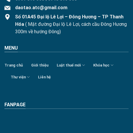
daotao.atc@gmail.com
Số 01A45 Đại lộ Lê Lợi – Đông Hương – TP Thanh
Hóa
( Mặt đường Đại lộ Lê Lợi, cách cầu Đông Hương
300m về hướng Đông)
MENU
Trang chủ
Giới thiệu
Luật thuế mới
Khóa học
Thư viện
Liên hệ
FANPAGE