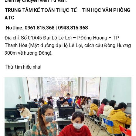
Liên hệ Chuyên viên Tư vấn:
TRUNG TÂM KẾ TOÁN THỰC TẾ – TIN HỌC VĂN PHÒNG
ATC
Hotline: 0961.815.368 | 0948.815.368
Địa chỉ: Số 01A45 Đại Lộ Lê Lợi – P.Đông Hương – TP
Thanh Hóa (Mặt đường đại lộ Lê Lợi, cách cầu Đông Hương
300m về hướng Đông).
Thử tìm hiểu nha!