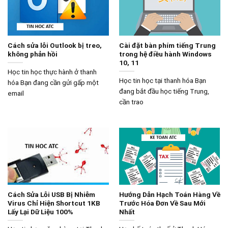
Cách sửa lỗi Outlook bị treo,
Cài đặt bàn phím tiếng Trung
không phản hồi
trong hệ điều hành Windows
10, 11
Học tin học thực hành ở thanh
Học tin học tại thanh hóa Bạn
hóa Bạn đang cần gửi gấp một
đang bắt đầu học tiếng Trung,
email
cần trao
Cách Sửa Lỗi USB Bị Nhiễm
Hướng Dẫn Hạch Toán Hàng Về
Virus Chỉ Hiện Shortcut 1KB
Trước Hóa Đơn Về Sau Mới
Lấy Lại Dữ Liệu 100%
Nhất