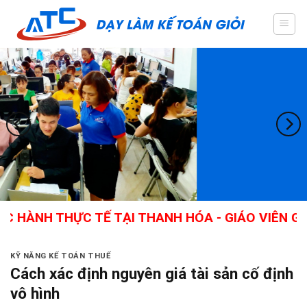
Skip
to
content
THỰC TẾ TẠI THANH HÓA - GIÁO VIÊN GIỎI, NHI
KỸ NĂNG KẾ TOÁN THUẾ
Cách xác định nguyên giá tài sản cố định
vô hình