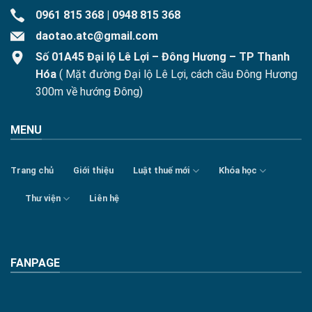
0961 815 368
|
0948 815 368
daotao.atc@gmail.com
Số 01A45 Đại lộ Lê Lợi – Đông Hương – TP Thanh
Hóa
( Mặt đường Đại lộ Lê Lợi, cách cầu Đông Hương
300m về hướng Đông)
MENU
Trang chủ
Giới thiệu
Luật thuế mới
Khóa học
Thư viện
Liên hệ
FANPAGE