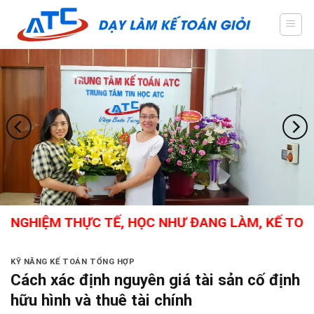
Skip
to
content
HIỆM THỰC TẾ, HỌC NHƯ ĐANG LÀM, KẾ TOÁN TỔ
KỸ NĂNG KẾ TOÁN TỔNG HỢP
Cách xác định nguyên giá tài sản cố định
hữu hình và thuê tài chính