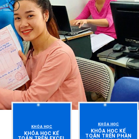
KHÓA HỌC
KHÓA HỌC
KHÓA HỌC KẾ
KHÓA HỌC KẾ
TOÁN TRÊN PHẦN
TOÁN TRÊN EXCEL