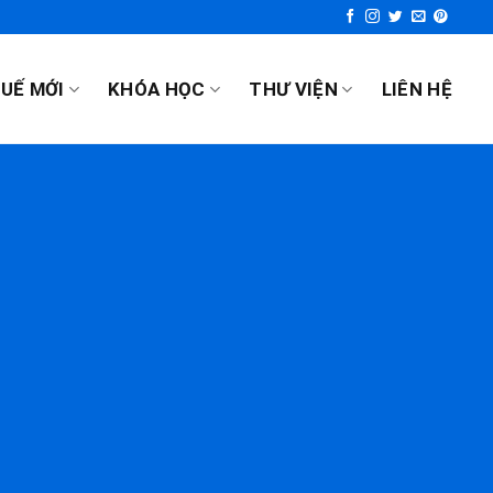
UẾ MỚI
KHÓA HỌC
THƯ VIỆN
LIÊN HỆ