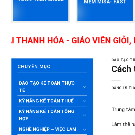
MỀM MISA- FAST
NH HÓA - GIÁO VIÊN GIỎI, NHIỀU
ĐÀO TẠO T
Cách 
CHUYÊN MỤC
ĐÀO TẠO KẾ TOÁN THỰC
ĐĂNG
15 TH
TẾ
KỸ NĂNG KẾ TOÁN THUẾ
Trung tâm 
KỸ NĂNG KẾ TOÁN TỔNG
HỢP
Làm thế n
NGHỀ NGHIỆP – VIỆC LÀM