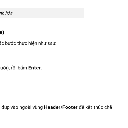
anh hóa
e)
c bước thực hiện như sau:
ưới), rồi bấm
Enter
.
 đúp vào ngoài vùng
Header/Footer
để kết thúc chế