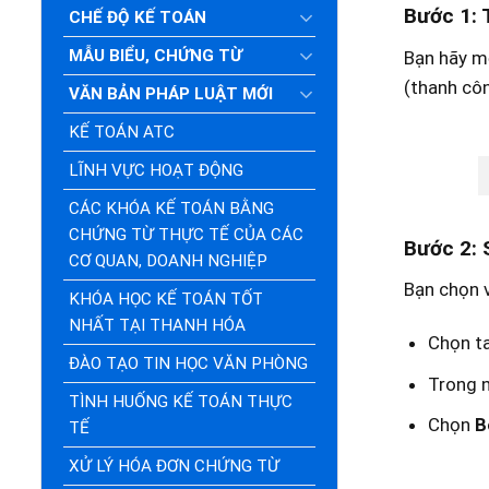
Bước 1: 
CHẾ ĐỘ KẾ TOÁN
MẪU BIỂU, CHỨNG TỪ
Bạn hãy mở
(thanh côn
VĂN BẢN PHÁP LUẬT MỚI
KẾ TOÁN ATC
LĨNH VỰC HOẠT ĐỘNG
CÁC KHÓA KẾ TOÁN BẰNG
CHỨNG TỪ THỰC TẾ CỦA CÁC
Bước 2: 
CƠ QUAN, DOANH NGHIỆP
Bạn chọn v
KHÓA HỌC KẾ TOÁN TỐT
NHẤT TẠI THANH HÓA
Chọn t
ĐÀO TẠO TIN HỌC VĂN PHÒNG
Trong
TÌNH HUỐNG KẾ TOÁN THỰC
Chọn
B
TẾ
XỬ LÝ HÓA ĐƠN CHỨNG TỪ