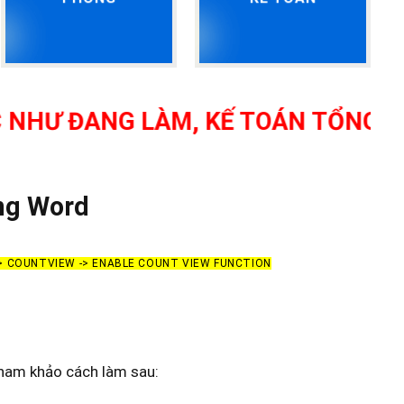
ĐANG LÀM, KẾ TOÁN TỔNG HỢP, K
ng Word
-> COUNTVIEW -> ENABLE COUNT VIEW FUNCTION
ham khảo cách làm sau: