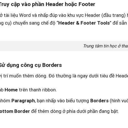
Truy cập vào phần Header hoặc Footer
 tài liệu Word và nhấp đúp vào khu vực Header (đầu trang) h
g cụ) chuyển sang chế độ “
Header & Footer Tools
” để sẵn
Trung tâm tin học ở th
Sử dụng công cụ Borders
ị trí muốn thêm dòng. Đó thường là ngay dưới tiêu đề Heade
ab
Home
trên thanh ribbon.
 nhóm
Paragraph
, bạn nhấp vào biểu tượng
Borders
(hình vuô
ottom Border
để thêm dòng ở phía dưới phần đang bật.