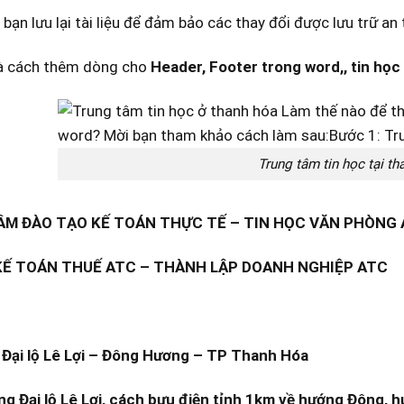
 bạn lưu lại tài liệu để đảm bảo các thay đổi được lưu trữ 
là cách thêm dòng cho
Header, Footer trong word,, tin họ
Trung tâm tin học tại th
M ĐÀO TẠO KẾ TOÁN THỰC TẾ – TIN HỌC VĂN PHÒNG
KẾ TOÁN THUẾ ATC – THÀNH LẬP DOANH NGHIỆP ATC
Đại lộ Lê Lợi – Đông Hương – TP Thanh Hóa
ng Đại lộ Lê Lợi, cách bưu điện tỉnh 1km về hướng Đông, h