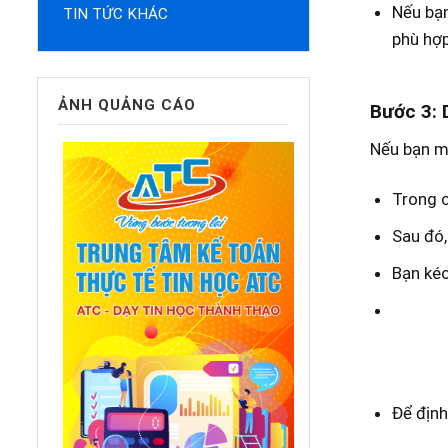
Nếu bạn
TIN TỨC KHÁC
phù hợ
ẢNH QUẢNG CÁO
Bước 3: 
Nếu bạn mu
Trong 
Sau đó,
Bạn kéo
Để định