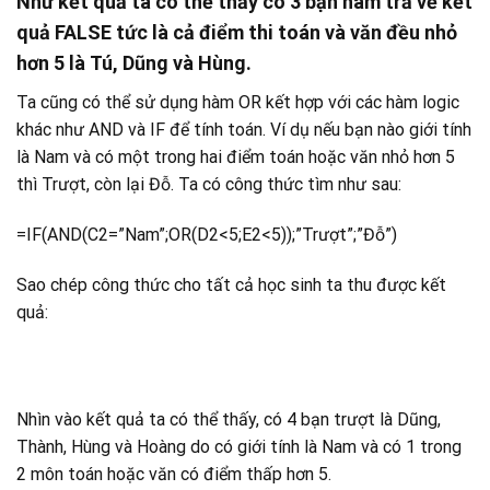
Như kết quả ta có thể thấy có 3 bạn hàm trả về kết
quả FALSE tức là cả điểm thi toán và văn đều nhỏ
hơn 5 là Tú, Dũng và Hùng.
Ta cũng có thể sử dụng hàm OR kết hợp với các hàm logic
khác như AND và IF để tính toán. Ví dụ nếu bạn nào giới tính
là Nam và có một trong hai điểm toán hoặc văn nhỏ hơn 5
thì Trượt, còn lại Đỗ. Ta có công thức tìm như sau:
=IF(AND(C2=”Nam”;OR(D2<5;E2<5));”Trượt”;”Đỗ”)
Sao chép công thức cho tất cả học sinh ta thu được kết
quả:
Nhìn vào kết quả ta có thể thấy, có 4 bạn trượt là Dũng,
Thành, Hùng và Hoàng do có giới tính là Nam và có 1 trong
2 môn toán hoặc văn có điểm thấp hơn 5.