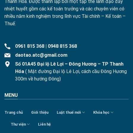
Thanh Hóa. Được thành lập bởi một tập thể lãnh đạo đầy
nhiệt huyết gồm các kế toán trưởng và các chuyên viên có
nhiều năm kinh nghiệm trong lĩnh vực Tài chính – Kế toán –
Thuế.
0961 815 368
|
0948 815 368
daotao.atc@gmail.com
Số 01A45 Đại lộ Lê Lợi – Đông Hương – TP Thanh
Hóa
( Mặt đường Đại lộ Lê Lợi, cách cầu Đông Hương
300m về hướng Đông)
MENU
Trang chủ
Giới thiệu
Luật thuế mới
Khóa học
Thư viện
Liên hệ