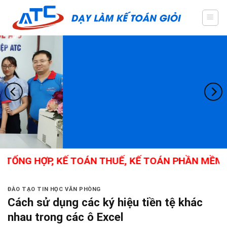
Skip
to
content
TỔNG HỢP, KẾ TOÁN THUẾ, KẾ TOÁN PHẦN MỀM, 
ĐÀO TẠO TIN HỌC VĂN PHÒNG
Cách sử dụng các ký hiệu tiền tệ khác
nhau trong các ô Excel