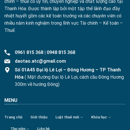
chính – thuế có uy tín, chuyên nghiệp và chất lượng cao tại
Thanh Hóa. Được thành lập bởi một tập thể lãnh đạo đầy
nhiệt huyết gồm các kế toán trưởng và các chuyên viên có
nhiều năm kinh nghiệm trong lĩnh vực Tài chính – Kế toán –
Thuế.
0961 815 368
|
0948 815 368
daotao.atc@gmail.com
Số 01A45 Đại lộ Lê Lợi – Đông Hương – TP Thanh
Hóa
( Mặt đường Đại lộ Lê Lợi, cách cầu Đông Hương
300m về hướng Đông)
MENU
Trang chủ
Giới thiệu
Luật thuế mới
Khóa học
Thư viện
Liên hệ