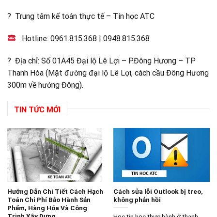
? Trung tâm kế toán thực tế – Tin học ATC
Hotline:
0961.815.368
|
0948.815.368
? Địa chỉ: Số 01A45 Đại lộ Lê Lợi – P.Đông Hương – TP
Thanh Hóa (Mặt đường đại lộ Lê Lợi, cách cầu Đông Hương
300m về hướng Đông).
TIN TỨC MỚI
Hướng Dẫn Chi Tiết Cách Hạch
Cách sửa lỗi Outlook bị treo,
Toán Chi Phí Bảo Hành Sản
không phản hồi
Phẩm, Hàng Hóa Và Công
Trình Xây Dựng
Học tin học thực hành ở thanh