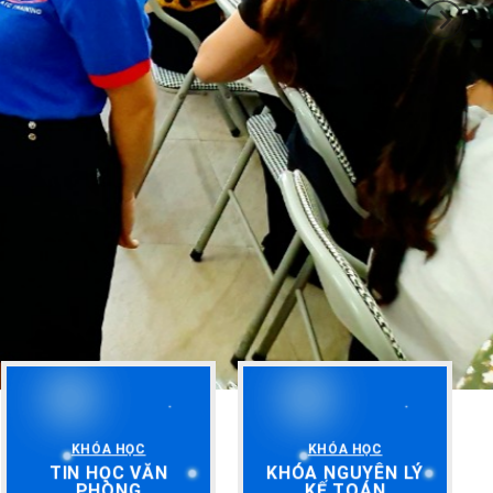
KHÓA HỌC
KHÓA HỌC
TIN HỌC VĂN
KHÓA NGUYÊN LÝ
PHÒNG
KẾ TOÁN