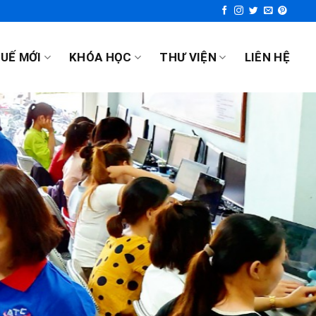
UẾ MỚI
KHÓA HỌC
THƯ VIỆN
LIÊN HỆ