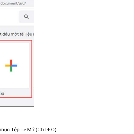
mục Tệp => Mở (Ctrl + O).