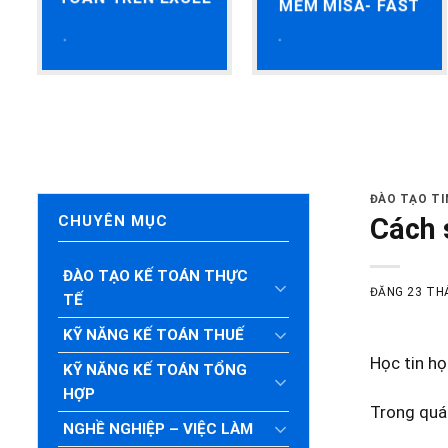
MỀM MISA- FAST
ĐÀO TẠO T
Cách 
CHUYÊN MỤC
ĐÀO TẠO KẾ TOÁN THỰC
ĐĂNG
23 TH
TẾ
KỸ NĂNG KẾ TOÁN THUẾ
Học tin họ
KỸ NĂNG KẾ TOÁN TỔNG
HỢP
Trong quá 
NGHỀ NGHIỆP – VIỆC LÀM