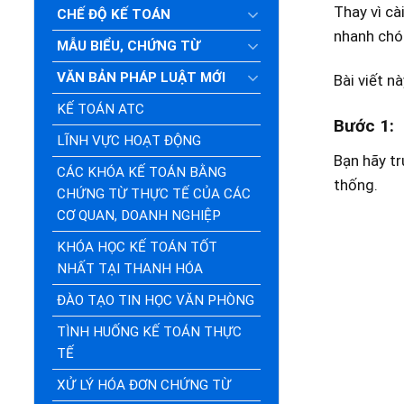
Thay vì c
CHẾ ĐỘ KẾ TOÁN
nhanh chón
MẪU BIỂU, CHỨNG TỪ
VĂN BẢN PHÁP LUẬT MỚI
Bài viết n
KẾ TOÁN ATC
Bước 1:
LĨNH VỰC HOẠT ĐỘNG
Bạn hãy tr
CÁC KHÓA KẾ TOÁN BẰNG
thống.
CHỨNG TỪ THỰC TẾ CỦA CÁC
CƠ QUAN, DOANH NGHIỆP
KHÓA HỌC KẾ TOÁN TỐT
NHẤT TẠI THANH HÓA
ĐÀO TẠO TIN HỌC VĂN PHÒNG
TÌNH HUỐNG KẾ TOÁN THỰC
TẾ
XỬ LÝ HÓA ĐƠN CHỨNG TỪ