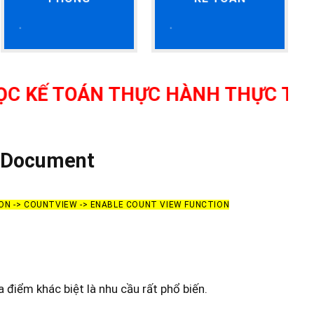
OÁN THỰC HÀNH THỰC TẾ TẠI THAN
e Document
ION -> COUNTVIEW -> ENABLE COUNT VIEW FUNCTION
ra điểm khác biệt là nhu cầu rất phổ biến.