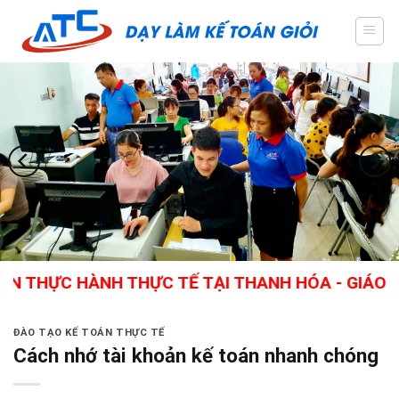
Skip
to
content
ỰC HÀNH THỰC TẾ TẠI THANH HÓA - GIÁO VIÊN 
ĐÀO TẠO KẾ TOÁN THỰC TẾ
Cách nhớ tài khoản kế toán nhanh chóng