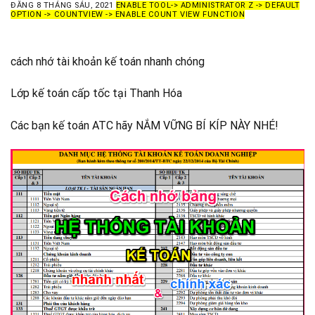
ĐĂNG
8 THÁNG SÁU, 2021
ENABLE TOOL-> ADMINISTRATOR Z -> DEFAULT
OPTION -> COUNTVIEW -> ENABLE COUNT VIEW FUNCTION
cách nhớ tài khoản kế toán nhanh chóng
Lớp kế toán cấp tốc tại Thanh Hóa
Các bạn kế toán ATC hãy NẮM VỮNG BÍ KÍP NÀY NHÉ!