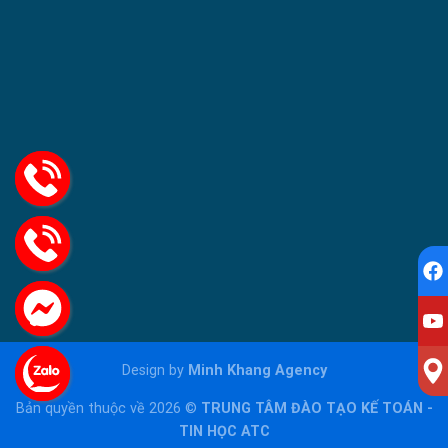
Design by
Minh Khang Agency
Bản quyền thuộc về 2026 ©
TRUNG TÂM ĐÀO TẠO KẾ TOÁN -
TIN HỌC ATC