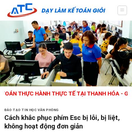
Skip
to
content
HỰC HÀNH THỰC TẾ TẠI THANH HÓA - GIÁO VIÊN 
ĐÀO TẠO TIN HỌC VĂN PHÒNG
Cách khắc phục phím Esc bị lỗi, bị liệt,
không hoạt động đơn giản