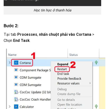
Học tin học ở thanh hóa
Bước 2:
Tại tab
Processes
,
nhấn chuột phải vào Cortana
>
Chọn
End Task
.