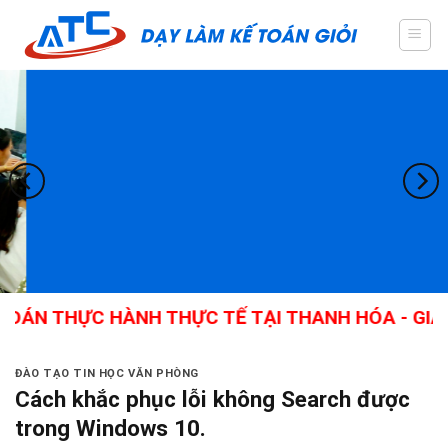
Skip
to
content
C HÀNH THỰC TẾ TẠI THANH HÓA - GIÁO VIÊN GI
ĐÀO TẠO TIN HỌC VĂN PHÒNG
Cách khắc phục lỗi không Search được
trong Windows 10.