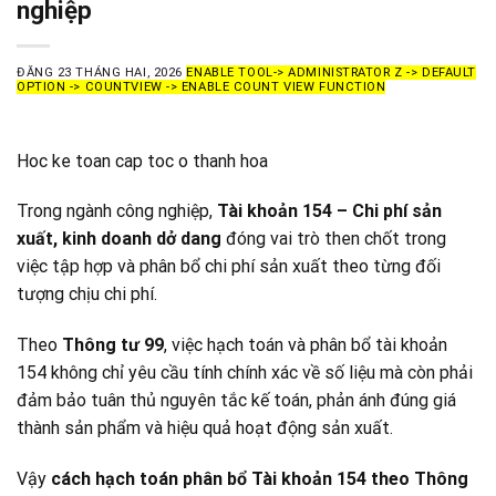
nghiệp
ĐĂNG
23 THÁNG HAI, 2026
ENABLE TOOL-> ADMINISTRATOR Z -> DEFAULT
OPTION -> COUNTVIEW -> ENABLE COUNT VIEW FUNCTION
Hoc ke toan cap toc o thanh hoa
Trong ngành công nghiệp,
Tài khoản 154 – Chi phí sản
xuất, kinh doanh dở dang
đóng vai trò then chốt trong
việc tập hợp và phân bổ chi phí sản xuất theo từng đối
tượng chịu chi phí.
Theo
Thông tư 99
, việc hạch toán và phân bổ tài khoản
154 không chỉ yêu cầu tính chính xác về số liệu mà còn phải
đảm bảo tuân thủ nguyên tắc kế toán, phản ánh đúng giá
thành sản phẩm và hiệu quả hoạt động sản xuất.
Vậy
cách hạch toán phân bổ Tài khoản 154 theo Thông