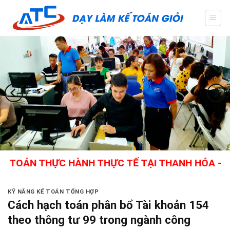
Skip
to
content
 THỰC HÀNH THỰC TẾ TẠI THANH HÓA - GIÁO VIÊ
KỸ NĂNG KẾ TOÁN TỔNG HỢP
Cách hạch toán phân bổ Tài khoản 154
theo thông tư 99 trong ngành công