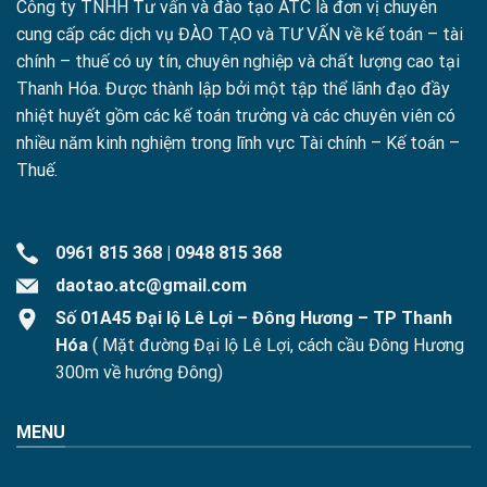
Công ty TNHH Tư vấn và đào tạo ATC là đơn vị chuyên
cung cấp các dịch vụ ĐÀO TẠO và TƯ VẤN về kế toán – tài
chính – thuế có uy tín, chuyên nghiệp và chất lượng cao tại
Thanh Hóa. Được thành lập bởi một tập thể lãnh đạo đầy
nhiệt huyết gồm các kế toán trưởng và các chuyên viên có
nhiều năm kinh nghiệm trong lĩnh vực Tài chính – Kế toán –
Thuế.
0961 815 368
|
0948 815 368
daotao.atc@gmail.com
Số 01A45 Đại lộ Lê Lợi – Đông Hương – TP Thanh
Hóa
( Mặt đường Đại lộ Lê Lợi, cách cầu Đông Hương
300m về hướng Đông)
MENU