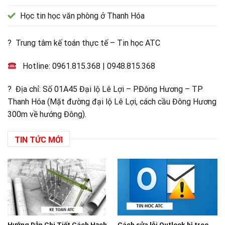
Học tin học văn phòng ở Thanh Hóa
? Trung tâm kế toán thực tế – Tin học ATC
Hotline:
0961.815.368
|
0948.815.368
? Địa chỉ: Số 01A45 Đại lộ Lê Lợi – P.Đông Hương – TP
Thanh Hóa (Mặt đường đại lộ Lê Lợi, cách cầu Đông Hương
300m về hướng Đông).
TIN TỨC MỚI
Hướng Dẫn Chi Tiết Cách Hạch
Cách sửa lỗi Outlook bị treo,