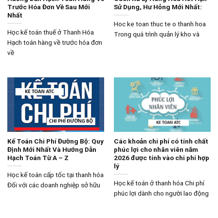
Trước Hóa Đơn Về Sau Mới
Sử Dụng, Hư Hỏng Mới Nhất:
Nhất
Hoc ke toan thuc te o thanh hoa
Học kế toán thuế ở Thanh Hóa
Trong quá trình quản lý kho và
Hạch toán hàng về trước hóa đơn
về
Kế Toán Chi Phí Đường Bộ: Quy
Các khoản chi phí có tính chất
Định Mới Nhất Và Hướng Dẫn
phúc lợi cho nhân viên năm
Hạch Toán Từ A – Z
2026 được tính vào chi phí hợp
lý
Học kế toán cấp tốc tại thanh hóa
Học kế toán ở thanh hóa Chi phí
Đối với các doanh nghiệp sở hữu
phúc lợi dành cho người lao động