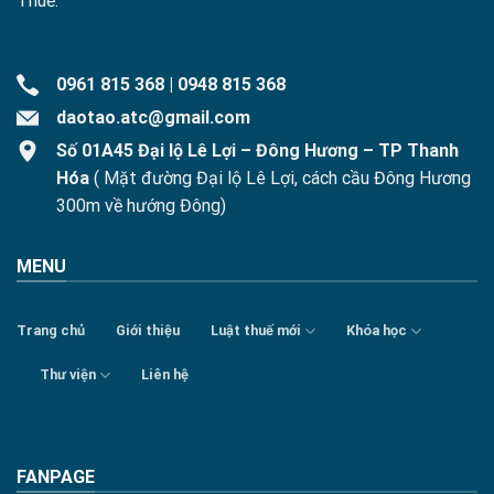
Thuế.
0961 815 368
|
0948 815 368
daotao.atc@gmail.com
Số 01A45 Đại lộ Lê Lợi – Đông Hương – TP Thanh
Hóa
( Mặt đường Đại lộ Lê Lợi, cách cầu Đông Hương
300m về hướng Đông)
MENU
Trang chủ
Giới thiệu
Luật thuế mới
Khóa học
Thư viện
Liên hệ
FANPAGE