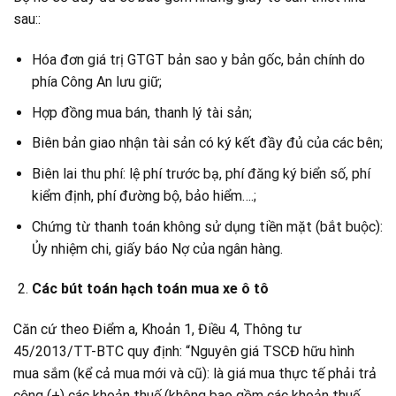
sau::
Hóa đơn giá trị GTGT bản sao y bản gốc, bản chính do
phía Công An lưu giữ;
Hợp đồng mua bán, thanh lý tài sản;
Biên bản giao nhận tài sản có ký kết đầy đủ của các bên;
Biên lai thu phí: lệ phí trước bạ, phí đăng ký biển số, phí
kiểm định, phí đường bộ, bảo hiểm….;
Chứng từ thanh toán không sử dụng tiền mặt (bắt buộc):
Ủy nhiệm chi, giấy báo Nợ của ngân hàng.
Các bút toán hạch toán mua xe ô tô
Căn cứ theo Điểm a, Khoản 1, Điều 4, Thông tư
45/2013/TT-BTC quy định: “Nguyên giá TSCĐ hữu hình
mua sắm (kể cả mua mới và cũ): là giá mua thực tế phải trả
cộng (+) các khoản thuế (không bao gồm các khoản thuế