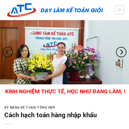
Skip
to
content
 KINH NGHIỆM THỰC TẾ, HỌC NHƯ ĐANG LÀM, KẾ 
KỸ NĂNG KẾ TOÁN TỔNG HỢP
Cách hạch toán hàng nhập khẩu