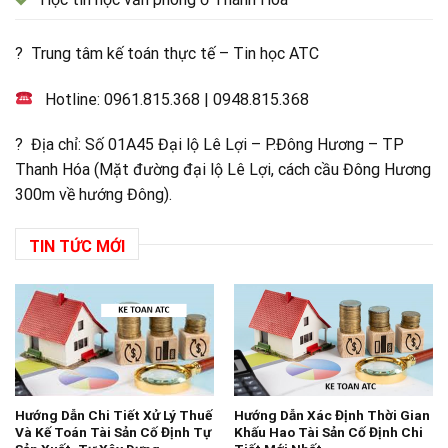
? Trung tâm kế toán thực tế – Tin học ATC
Hotline:
0961.815.368
|
0948.815.368
? Địa chỉ: Số 01A45 Đại lộ Lê Lợi – P.Đông Hương – TP
Thanh Hóa (Mặt đường đại lộ Lê Lợi, cách cầu Đông Hương
300m về hướng Đông).
TIN TỨC MỚI
Hướng Dẫn Chi Tiết Xử Lý Thuế
Hướng Dẫn Xác Định Thời Gian
Và Kế Toán Tài Sản Cố Định Tự
Khấu Hao Tài Sản Cố Định Chi