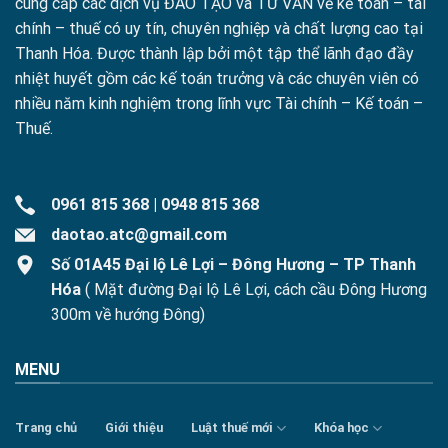
cung cấp các dịch vụ ĐÀO TẠO và TƯ VẤN về kế toán – tài
chính – thuế có uy tín, chuyên nghiệp và chất lượng cao tại
Thanh Hóa. Được thành lập bởi một tập thể lãnh đạo đầy
nhiệt huyết gồm các kế toán trưởng và các chuyên viên có
nhiều năm kinh nghiệm trong lĩnh vực Tài chính – Kế toán –
Thuế.
0961 815 368
|
0948 815 368
daotao.atc@gmail.com
Số 01A45 Đại lộ Lê Lợi – Đông Hương – TP Thanh
Hóa
( Mặt đường Đại lộ Lê Lợi, cách cầu Đông Hương
300m về hướng Đông)
MENU
Trang chủ
Giới thiệu
Luật thuế mới
Khóa học