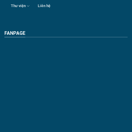
Thư viện
Liên hệ
FANPAGE