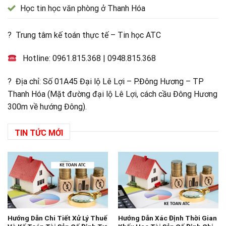
Học tin học văn phòng ở Thanh Hóa
? Trung tâm kế toán thực tế – Tin học ATC
Hotline:
0961.815.368
|
0948.815.368
? Địa chỉ: Số 01A45 Đại lộ Lê Lợi – P.Đông Hương – TP
Thanh Hóa (Mặt đường đại lộ Lê Lợi, cách cầu Đông Hương
300m về hướng Đông).
TIN TỨC MỚI
Hướng Dẫn Chi Tiết Xử Lý Thuế
Hướng Dẫn Xác Định Thời Gian