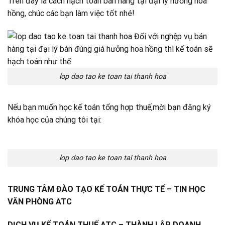
Trên đây là cách hạch toán bán hàng tại đại lý hưởng hoa
hồng, chúc các bạn làm việc tốt nhé!
lop dao tao ke toan tai thanh hoa
Nếu bạn muốn học kế toán tổng hợp thuế,mời bạn đăng ký
khóa học của chúng tôi tại:
lop dao tao ke toan tai thanh hoa
TRUNG TÂM ĐÀO TẠO KẾ TOÁN THỰC TẾ – TIN HỌC
VĂN PHÒNG ATC
DỊCH VỤ KẾ TOÁN THUẾ ATC – THÀNH LẬP DOANH