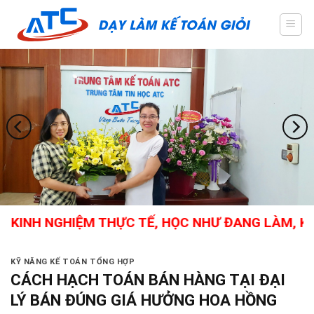
Skip
to
content
KINH NGHIỆM THỰC TẾ, HỌC NHƯ ĐANG LÀM, KẾ T
KỸ NĂNG KẾ TOÁN TỔNG HỢP
CÁCH HẠCH TOÁN BÁN HÀNG TẠI ĐẠI
LÝ BÁN ĐÚNG GIÁ HƯỞNG HOA HỒNG