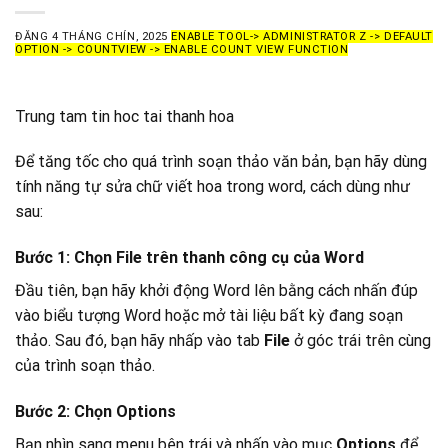
ĐĂNG
4 THÁNG CHÍN, 2025
ENABLE TOOL-> ADMINISTRATOR Z -> DEFAULT
OPTION -> COUNTVIEW -> ENABLE COUNT VIEW FUNCTION
Trung tam tin hoc tai thanh hoa
Để tăng tốc cho quá trình soạn thảo văn bản, bạn hãy dùng
tính năng tự sửa chữ viết hoa trong word, cách dùng như
sau:
Bước 1: Chọn File trên thanh công cụ của Word
Đầu tiên, bạn hãy kh
ởi động Word lên bằng cách nhấn đúp
vào biểu tượng Word hoặc
mở tài liệu bất kỳ đang soạn
thảo. Sau đó, bạn hãy nhấp vào tab
File
ở góc trái trên cùng
của trình soạn thảo.
Bước 2: Chọn Options
Bạn nhìn sang menu bên trái và nhấn vào mục
Options
để