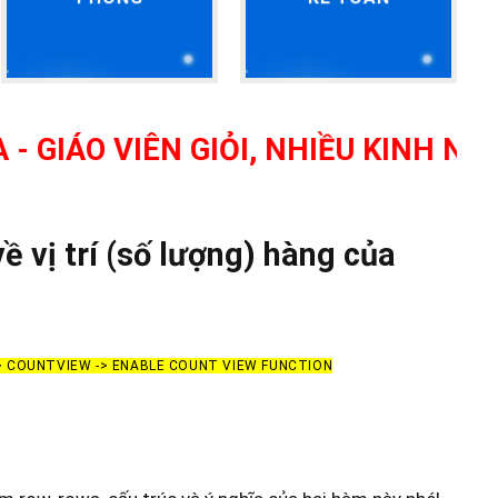
 VIÊN GIỎI, NHIỀU KINH NGHIỆM 
vị trí (số lượng) hàng của
-> COUNTVIEW -> ENABLE COUNT VIEW FUNCTION