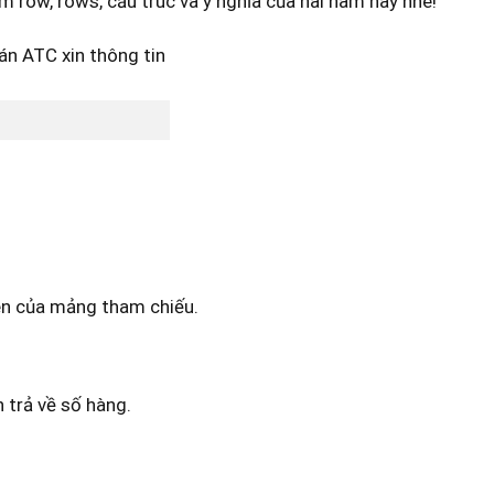
m row, rows, cấu trúc và ý nghĩa của hai hàm này nhé!
iên của mảng tham chiếu.
 trả về số hàng.