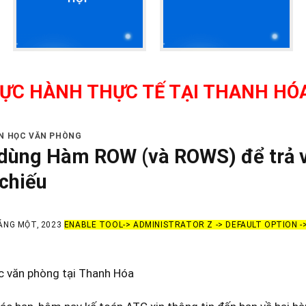
H THỰC TẾ TẠI THANH HÓA - GIÁO
IN HỌC VĂN PHÒNG
dùng Hàm ROW (và ROWS) để trả về 
chiếu
ÁNG MỘT, 2023
ENABLE TOOL-> ADMINISTRATOR Z -> DEFAULT OPTION 
c văn phòng tại Thanh Hóa