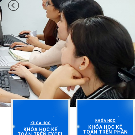
KHÓA HỌC
KHÓA HỌC
KHÓA HỌC KẾ
KHÓA HỌC KẾ
TOÁN TRÊN PHẦN
TOÁN TRÊN EXCEL