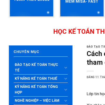
MỀM MISA- FAST
HỌC KẾ TOÁN THỰC HÀN
ĐÀO TẠO T
Cách 
CHUYÊN MỤC
tham 
ĐÀO TẠO KẾ TOÁN THỰC
TẾ
ĐĂNG
11 TH
KỸ NĂNG KẾ TOÁN THUẾ
KỸ NĂNG KẾ TOÁN TỔNG
HỢP
Lớp tin họ
NGHỀ NGHIỆP – VIỆC LÀM