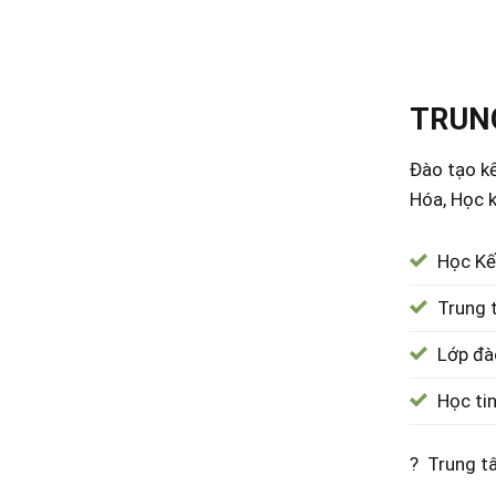
TRUNG
Đào tạo kế
Hóa, Học k
Học Kế
Trung 
Lớp đà
Học ti
? Trung t