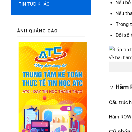
Nếu bỏ 
TIN TỨC KHÁC
Nếu tha
Trong t
ẢNH QUẢNG CÁO
Đối số 
Hàm 
Cấu trúc
Hàm ROWS 
Cú pháp