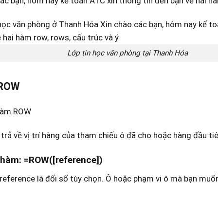
ác bạn, hôm nay kế toán ATC xin thông tin đến bạn về hai hà
Lớp tin học văn phòng tại Thanh Hóa
ROW
 hàm ROW
ả về vị trí hàng của tham chiếu ô đã cho hoặc hàng đầu t
hàm: =ROW([reference])
reference là đối số tùy chọn. Ô hoặc phạm vi ô mà bạn muốn