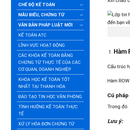
Xin chào c
CHẾ ĐỘ KẾ TOÁN
MẪU BIỂU, CHỨNG TỪ
VĂN BẢN PHÁP LUẬT MỚI
KẾ TOÁN ATC
LĨNH VỰC HOẠT ĐỘNG
Hàm 
CÁC KHÓA KẾ TOÁN BẰNG
CHỨNG TỪ THỰC TẾ CỦA CÁC
Cấu trúc
CƠ QUAN, DOANH NGHIỆP
KHÓA HỌC KẾ TOÁN TỐT
Hàm ROW tr
NHẤT TẠI THANH HÓA
Cú pháp 
ĐÀO TẠO TIN HỌC VĂN PHÒNG
Trong đó: 
TÌNH HUỐNG KẾ TOÁN THỰC
TẾ
Lưu ý:
XỬ LÝ HÓA ĐƠN CHỨNG TỪ