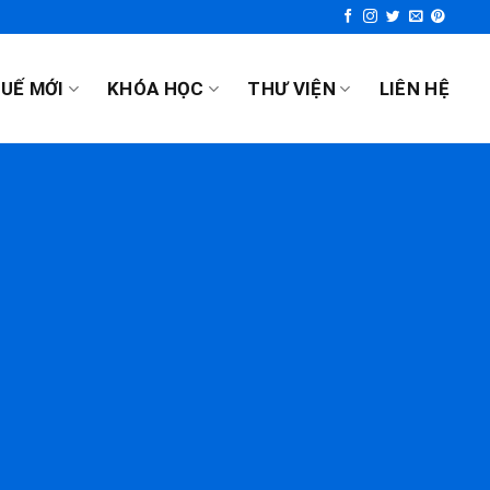
UẾ MỚI
KHÓA HỌC
THƯ VIỆN
LIÊN HỆ