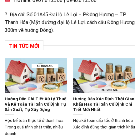
Hotline:
0961.815.368
|
0948.815.368
? Địa chỉ: Số 01A45 Đại lộ Lê Lợi – P.Đông Hương – TP
Thanh Hóa (Mặt đường đại lộ Lê Lợi, cách cầu Đông Hương
300m về hướng Đông).
TIN TỨC MỚI
Hướng Dẫn Chi Tiết Xử Lý Thuế
Hướng Dẫn Xác Định Thời Gian
Và Kế Toán Tài Sản Cố Định Tự
Khấu Hao Tài Sản Cố Định Chi
Sản Xuất, Tự Xây Dựng
Tiết Mới Nhất
Học kế toán thực tế ở thanh hóa
Học kế toán cấp tốc ở thanh hóa
Trong quá trình phát triển, nhiều
Xác định đúng thời gian trích khấu
doanh