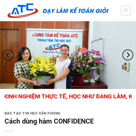
Skip
to
content
KINH NGHIỆM THỰC TẾ, HỌC NHƯ ĐANG LÀM, KẾ 
ĐÀO TẠO TIN HỌC VĂN PHÒNG
Cách dùng hàm CONFIDENCE