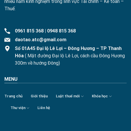
nhiều năm kinh nghiệm trong lĩnh vực Tài chính – Kế toán –
Thuế.
0961 815 368
|
0948 815 368
daotao.atc@gmail.com
Số 01A45 Đại lộ Lê Lợi – Đông Hương – TP Thanh
Hóa
( Mặt đường Đại lộ Lê Lợi, cách cầu Đông Hương
300m về hướng Đông)
MENU
Trang chủ
Giới thiệu
Luật thuế mới
Khóa học
Thư viện
Liên hệ