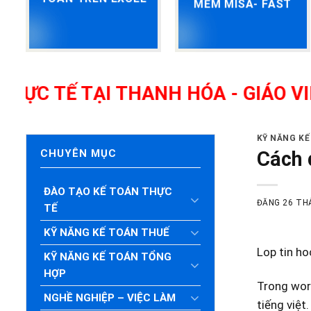
MỀM MISA- FAST
Ế TẠI THANH HÓA - GIÁO VIÊN G
KỸ NĂNG K
Cách 
CHUYÊN MỤC
ĐÀO TẠO KẾ TOÁN THỰC
ĐĂNG
26 TH
TẾ
KỸ NĂNG KẾ TOÁN THUẾ
Lop tin ho
KỸ NĂNG KẾ TOÁN TỔNG
HỢP
Trong word
NGHỀ NGHIỆP – VIỆC LÀM
tiếng việt