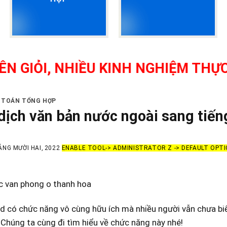
IỎI, NHIỀU KINH NGHIỆM THỰC TẾ
Ế TOÁN TỔNG HỢP
dịch văn bản nước ngoài sang tiến
ÁNG MƯỜI HAI, 2022
ENABLE TOOL-> ADMINISTRATOR Z -> DEFAULT OPT
c van phong o thanh hoa
 có chức năng vô cùng hữu ích mà nhiều người vẫn chưa biết
. Chúng ta cùng đi tìm hiểu về chức năng này nhé!