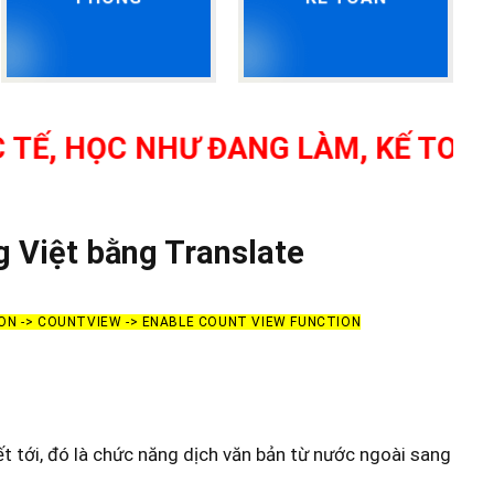
, HỌC NHƯ ĐANG LÀM, KẾ TOÁN TỔ
g Việt bằng Translate
ION -> COUNTVIEW -> ENABLE COUNT VIEW FUNCTION
 tới, đó là chức năng dịch văn bản từ nước ngoài sang