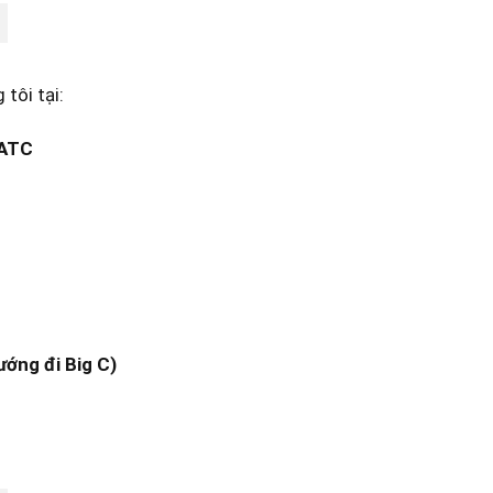
tôi tại:
 ATC
ướng đi Big C)