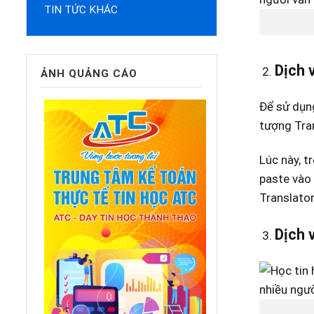
TIN TỨC KHÁC
Dịch 
ẢNH QUẢNG CÁO
Để sử dụng
tượng Tran
Lúc này, t
paste vào 
Translator
Dịch 