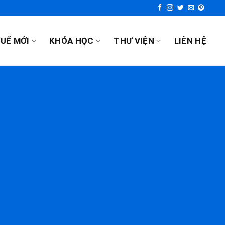
UẾ MỚI
KHÓA HỌC
THƯ VIỆN
LIÊN HỆ