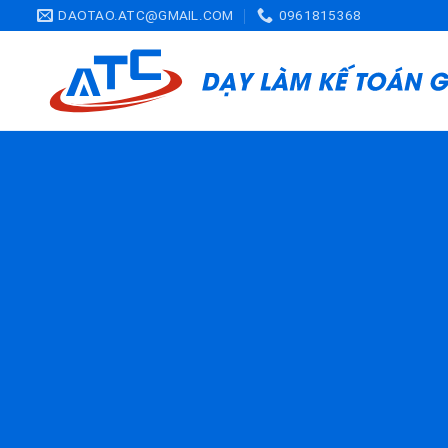
Skip
DAOTAO.ATC@GMAIL.COM
0961815368
to
content