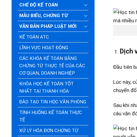
CHẾ ĐỘ KẾ TOÁN
MẪU BIỂU, CHỨNG TỪ
VĂN BẢN PHÁP LUẬT MỚI
KẾ TOÁN ATC
LĨNH VỰC HOẠT ĐỘNG
Dịch 
CÁC KHÓA KẾ TOÁN BẰNG
CHỨNG TỪ THỰC TẾ CỦA CÁC
Đầu tiên b
CƠ QUAN, DOANH NGHIỆP
Lúc này, c
KHÓA HỌC KẾ TOÁN TỐT
chuyển đổi
NHẤT TẠI THANH HÓA
ĐÀO TẠO TIN HỌC VĂN PHÒNG
Sau khi nh
TÌNH HUỐNG KẾ TOÁN THỰC
câu văn đó
TẾ
XỬ LÝ HÓA ĐƠN CHỨNG TỪ