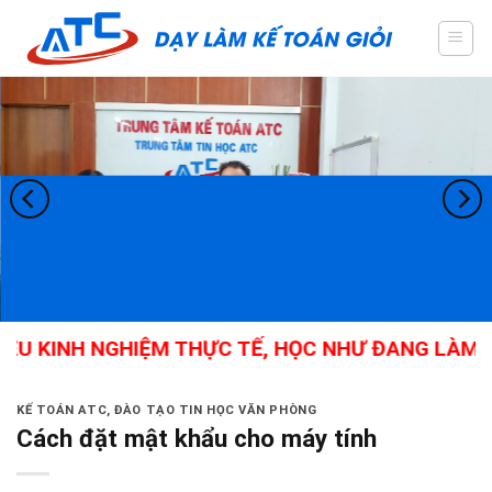
Skip
to
content
U KINH NGHIỆM THỰC TẾ, HỌC NHƯ ĐANG LÀM, KẾ
KẾ TOÁN ATC
,
ĐÀO TẠO TIN HỌC VĂN PHÒNG
Cách đặt mật khẩu cho máy tính