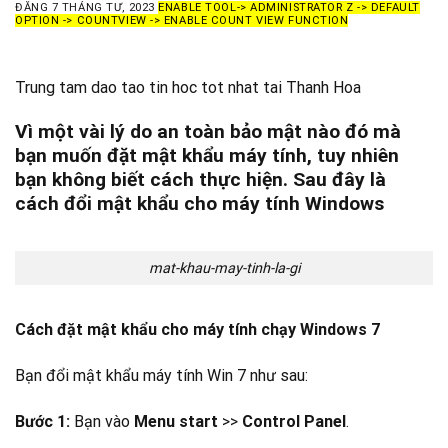
ĐĂNG
7 THÁNG TƯ, 2023
ENABLE TOOL-> ADMINISTRATOR Z -> DEFAULT
OPTION -> COUNTVIEW -> ENABLE COUNT VIEW FUNCTION
Trung tam dao tao tin hoc tot nhat tai Thanh Hoa
Vì một vài lý do an toàn bảo mật nào đó mà
bạn muốn đặt mật khẩu máy tính, tuy nhiên
bạn không biết cách thực hiện. Sau đây là
cách đổi mật khẩu cho máy tính Windows
mat-khau-may-tinh-la-gi
Cách đặt mật khẩu cho máy tính chạy Windows 7
Bạn đổi mật khẩu máy tính Win 7 như sau:
Bước 1:
Bạn vào
Menu start
>>
Control Panel
.