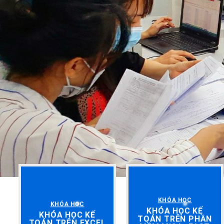
KHÓA HỌC
KHÓA HỌC
KHÓA HỌC KẾ
KHÓA HỌC KẾ
TOÁN TRÊN PHẦN
TOÁN TRÊN EXCEL