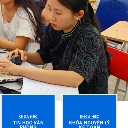
KHÓA HỌC
KHÓA HỌC
TIN HỌC VĂN
KHÓA NGUYÊN LÝ
PHÒNG
KẾ TOÁN