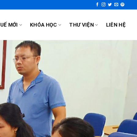
UẾ MỚI
KHÓA HỌC
THƯ VIỆN
LIÊN HỆ