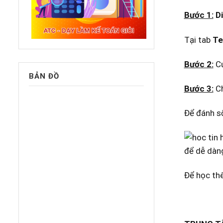
Bước 1:
D
Tại tab
Te
Bước 2:
C
BẢN ĐỒ
Bước 3:
C
Để đánh số
Để học thê