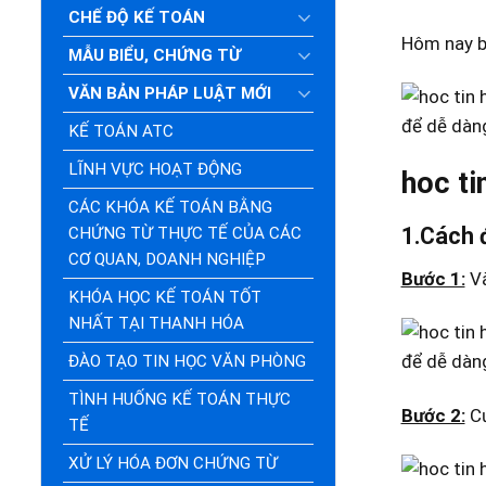
CHẾ ĐỘ KẾ TOÁN
Hôm nay bà
MẪU BIỂU, CHỨNG TỪ
VĂN BẢN PHÁP LUẬT MỚI
KẾ TOÁN ATC
LĨNH VỰC HOẠT ĐỘNG
hoc ti
CÁC KHÓA KẾ TOÁN BẰNG
1.Cách 
CHỨNG TỪ THỰC TẾ CỦA CÁC
CƠ QUAN, DOANH NGHIỆP
Bước 1:
Và
KHÓA HỌC KẾ TOÁN TỐT
NHẤT TẠI THANH HÓA
ĐÀO TẠO TIN HỌC VĂN PHÒNG
TÌNH HUỐNG KẾ TOÁN THỰC
Bước 2:
Cử
TẾ
XỬ LÝ HÓA ĐƠN CHỨNG TỪ