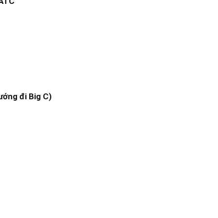
 ATC
ướng đi Big C)