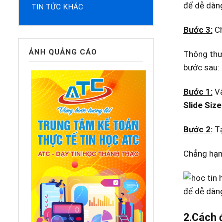
TIN TỨC KHÁC
Bước 3:
C
ẢNH QUẢNG CÁO
Thông thư
bước sau:
Bước 1:
Và
Slide Siz
Bước 2:
Tạ
Chẳng hạn 
2.Cách đ