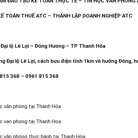
M ĐÀO TẠO KẾ TOÁN THỰC TẾ – TIN HỌC VĂN PHÒNG
KẾ TOÁN THUẾ ATC – THÀNH LẬP DOANH NGHIỆP ATC
Đại lộ Lê Lợi – Đông Hương – TP Thanh Hóa
ng Đại lộ Lê Lợi, cách bưu điện tỉnh 1km về hướng Đông, h
 815 368 – 0961 815 368
ọc văn phòng tại Thanh Hóa
oc van phong tai Thanh Hoa
ọc văn phòng thực hành tại Thanh Hóa