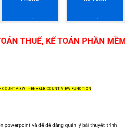
THUẾ, KẾ TOÁN PHẦN MỀM, CAM KẾ
-> COUNTVIEW -> ENABLE COUNT VIEW FUNCTION
n powerpoint và để dễ dàng quản lý bài thuyết trình