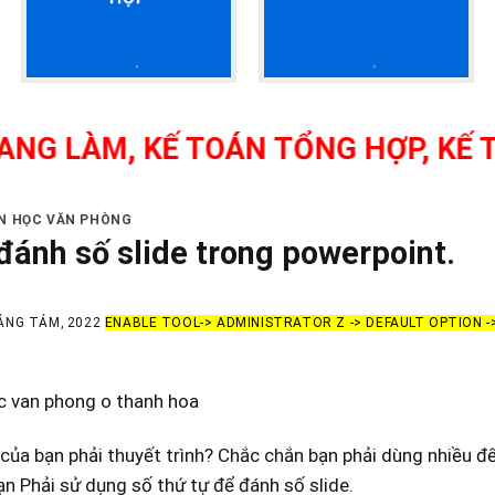
ÀM, KẾ TOÁN TỔNG HỢP, KẾ TOÁN 
IN HỌC VĂN PHÒNG
đánh số slide trong powerpoint.
ÁNG TÁM, 2022
ENABLE TOOL-> ADMINISTRATOR Z -> DEFAULT OPTION 
c van phong o thanh hoa
của bạn phải thuyết trình? Chắc chắn bạn phải dùng nhiều đế
ạn Phải sử dụng số thứ tự để đánh số slide.