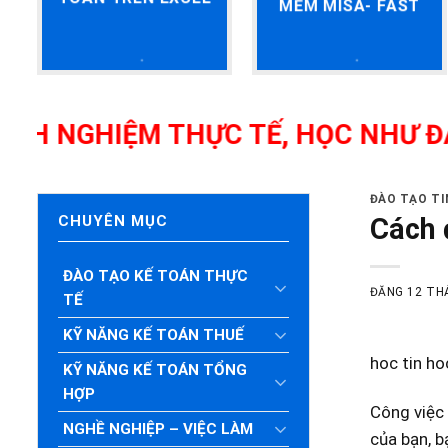
MỀM MISA- FAST
GHIỆM THỰC TẾ, HỌC NHƯ ĐANG L
ĐÀO TẠO T
Cách 
CHUYÊN MỤC
ĐÀO TẠO KẾ TOÁN THỰC
ĐĂNG
12 TH
TẾ
KỸ NĂNG KẾ TOÁN THUẾ
hoc tin ho
KỸ NĂNG KẾ TOÁN TỔNG
HỢP
Công việc 
NGHỀ NGHIỆP – VIỆC LÀM
của bạn, b