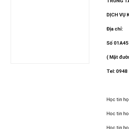
TRUNG TÂ
DỊCH VỤ 
Địa chỉ:
Số 01A45 
( Mặt đườ
Tel: 0948
Học tin h
Hoc tin h
Học tin h