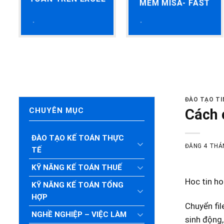
MỀM MISA- FAST
ĐÀO TẠO T
Cách 
CHUYÊN MỤC
ĐÀO TẠO KẾ TOÁN THỰC
ĐĂNG
4 THÁ
TẾ
KỸ NĂNG KẾ TOÁN THUẾ
Hoc tin ho
KỸ NĂNG KẾ TOÁN TỔNG
HỢP
Chuyển fil
NGHỀ NGHIỆP – VIỆC LÀM
sinh động,