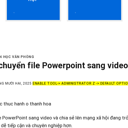
HỌC KẾ 
IN HỌC VĂN PHÒNG
chuyển file Powerpoint sang video 
NG MƯỜI HAI, 2025
ENABLE TOOL-> ADMINISTRATOR Z -> DEFAULT OPTI
c thuc hanh o thanh hoa
e PowerPoint sang video và chia sẻ lên mạng xã hội đang trở
 dễ tiếp cận và chuyên nghiệp hơn.