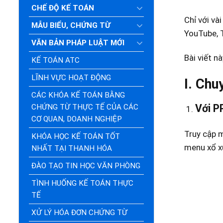
CHẾ ĐỘ KẾ TOÁN
Chỉ với và
MẪU BIỂU, CHỨNG TỪ
YouTube, 
VĂN BẢN PHÁP LUẬT MỚI
Bài viết n
KẾ TOÁN ATC
LĨNH VỰC HOẠT ĐỘNG
I. Chu
CÁC KHÓA KẾ TOÁN BẰNG
Với P
CHỨNG TỪ THỰC TẾ CỦA CÁC
CƠ QUAN, DOANH NGHIỆP
Truy cập
KHÓA HỌC KẾ TOÁN TỐT
menu xổ 
NHẤT TẠI THANH HÓA
ĐÀO TẠO TIN HỌC VĂN PHÒNG
TÌNH HUỐNG KẾ TOÁN THỰC
TẾ
XỬ LÝ HÓA ĐƠN CHỨNG TỪ