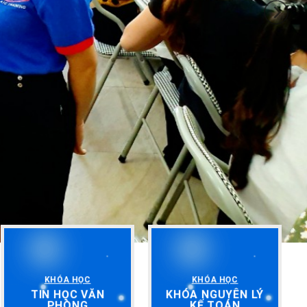
KHÓA HỌC
KHÓA HỌC
TIN HỌC VĂN
KHÓA NGUYÊN LÝ
PHÒNG
KẾ TOÁN