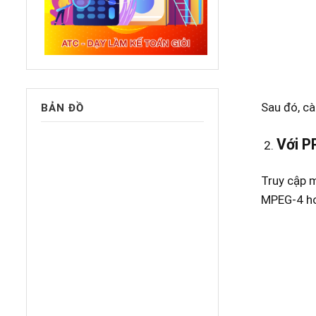
Sau đó, cà
BẢN ĐỒ
Với P
Truy cập
MPEG-4 ho