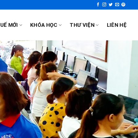
UẾ MỚI
KHÓA HỌC
THƯ VIỆN
LIÊN HỆ