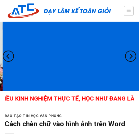
Skip
to
content
IỀU KINH NGHIỆM THỰC TẾ, HỌC NHƯ ĐANG LÀM, 
ĐÀO TẠO TIN HỌC VĂN PHÒNG
Cách chèn chữ vào hình ảnh trên Word