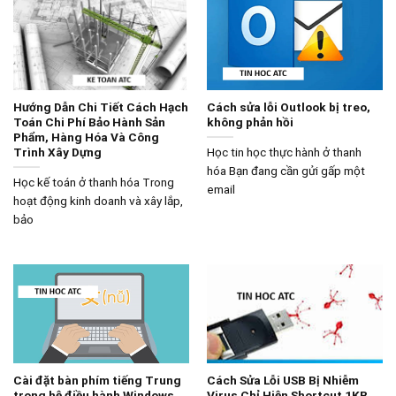
Hướng Dẫn Chi Tiết Cách Hạch
Cách sửa lỗi Outlook bị treo,
Toán Chi Phí Bảo Hành Sản
không phản hồi
Phẩm, Hàng Hóa Và Công
Trình Xây Dựng
Học tin học thực hành ở thanh
hóa Bạn đang cần gửi gấp một
Học kế toán ở thanh hóa Trong
email
hoạt động kinh doanh và xây lắp,
bảo
Cài đặt bàn phím tiếng Trung
Cách Sửa Lỗi USB Bị Nhiễm
trong hệ điều hành Windows
Virus Chỉ Hiện Shortcut 1KB