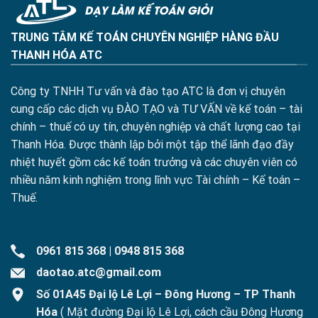
TRUNG TÂM KẾ TOÁN CHUYÊN NGHIỆP HÀNG ĐẦU
THANH HÓA ATC
Công ty TNHH Tư vấn và đào tạo ATC là đơn vị chuyên
cung cấp các dịch vụ ĐÀO TẠO và TƯ VẤN về kế toán – tài
chính – thuế có uy tín, chuyên nghiệp và chất lượng cao tại
Thanh Hóa. Được thành lập bởi một tập thể lãnh đạo đầy
nhiệt huyết gồm các kế toán trưởng và các chuyên viên có
nhiều năm kinh nghiệm trong lĩnh vực Tài chính – Kế toán –
Thuế.
0961 815 368
|
0948 815 368
daotao.atc@gmail.com
Số 01A45 Đại lộ Lê Lợi – Đông Hương – TP Thanh
Hóa
( Mặt đường Đại lộ Lê Lợi, cách cầu Đông Hương