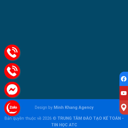
Design by
Minh Khang Agency
Bản quyền thuộc về 2026 ©
TRUNG TÂM ĐÀO TẠO KẾ TOÁN -
TIN HỌC ATC