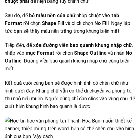
chuột phải
để hiện bảng tùy chỉnh chữ.
Sau đó, để
bỏ màu nền của chữ
nhấp chuột vào
tab
Format
rồi chọn
Shape Fill
và click chọn
No Fill
. Ngay lập
tức bạn sẽ thấy màu nền trắng trong khung biến mất.
Tiếp đến, để
xóa đường viền bao quanh khung nhập chữ
,
nhấp vào
mục Format
rồi chọn
Shape Outline
và nhấn
No
Outline
. Đường viền bao quanh khung nhập chữ cũng biến
mất.
Kết quả cuối cùng bạn sẽ được hình ảnh có chèn chữ như
hình dưới đây. Khung chữ vẫn có thể di chuyển và phóng to,
thu nhỏ nếu muốn. Người dùng chỉ cần click vào vùng chữ để
xuất hiện khung hình bao quanh là được.