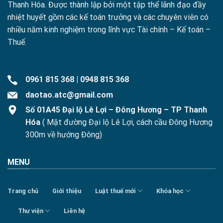
Thanh Hóa. Được thành lập bởi một tập thể lãnh đạo đầy
nhiệt huyết gồm các kế toán trưởng và các chuyên viên có
nhiều năm kinh nghiệm trong lĩnh vực Tài chính – Kế toán –
Thuế.
0961 815 368
|
0948 815 368
daotao.atc@gmail.com
Số 01A45 Đại lộ Lê Lợi – Đông Hương – TP Thanh
Hóa
( Mặt đường Đại lộ Lê Lợi, cách cầu Đông Hương
300m về hướng Đông)
MENU
Trang chủ
Giới thiệu
Luật thuế mới
Khóa học
Thư viện
Liên hệ