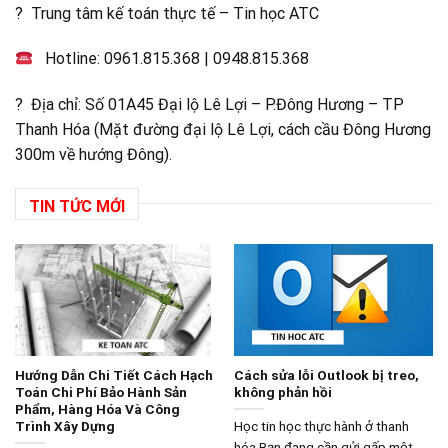
? Trung tâm kế toán thực tế – Tin học ATC
Hotline:
0961.815.368
|
0948.815.368
? Địa chỉ: Số 01A45 Đại lộ Lê Lợi – P.Đông Hương – TP
Thanh Hóa (Mặt đường đại lộ Lê Lợi, cách cầu Đông Hương
300m về hướng Đông).
TIN TỨC MỚI
Hướng Dẫn Chi Tiết Cách Hạch
Cách sửa lỗi Outlook bị treo,
Toán Chi Phí Bảo Hành Sản
không phản hồi
Phẩm, Hàng Hóa Và Công
Trình Xây Dựng
Học tin học thực hành ở thanh
hóa Bạn đang cần gửi gấp một