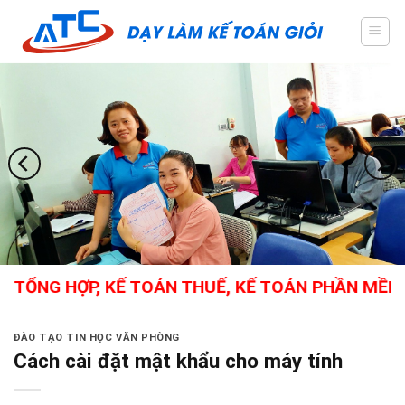
Skip
to
content
ỔNG HỢP, KẾ TOÁN THUẾ, KẾ TOÁN PHẦN MỀM, C
ĐÀO TẠO TIN HỌC VĂN PHÒNG
Cách cài đặt mật khẩu cho máy tính