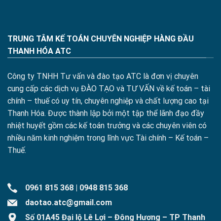
TRUNG TÂM KẾ TOÁN CHUYÊN NGHIỆP HÀNG ĐẦU
THANH HÓA ATC
Công ty TNHH Tư vấn và đào tạo ATC là đơn vị chuyên
cung cấp các dịch vụ ĐÀO TẠO và TƯ VẤN về kế toán – tài
chính – thuế có uy tín, chuyên nghiệp và chất lượng cao tại
Thanh Hóa. Được thành lập bởi một tập thể lãnh đạo đầy
nhiệt huyết gồm các kế toán trưởng và các chuyên viên có
nhiều năm kinh nghiệm trong lĩnh vực Tài chính – Kế toán –
Thuế.
0961 815 368
|
0948 815 368
daotao.atc@gmail.com
Số 01A45 Đại lộ Lê Lợi – Đông Hương – TP Thanh