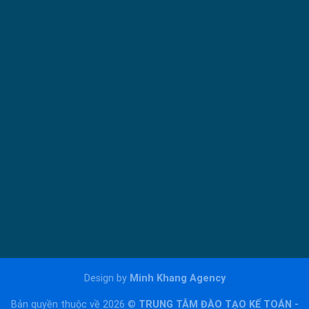
Design by
Minh Khang Agency
Bản quyền thuộc về 2026 ©
TRUNG TÂM ĐÀO TẠO KẾ TOÁN -