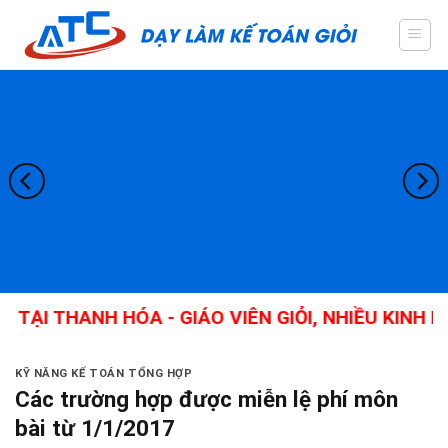
Skip
to
content
 THANH HÓA - GIÁO VIÊN GIỎI, NHIỀU KINH NGH
KỸ NĂNG KẾ TOÁN TỔNG HỢP
Các trường hợp được miễn lệ phí môn
bài từ 1/1/2017