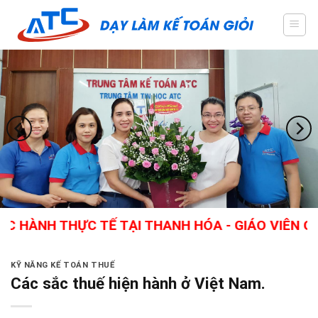
Skip
to
content
 THỰC TẾ TẠI THANH HÓA - GIÁO VIÊN GIỎI, NH
KỸ NĂNG KẾ TOÁN THUẾ
Các sắc thuế hiện hành ở Việt Nam.