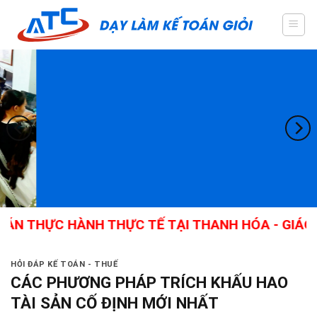
Skip
to
content
C HÀNH THỰC TẾ TẠI THANH HÓA - GIÁO VIÊN GI
HỎI ĐÁP KẾ TOÁN - THUẾ
CÁC PHƯƠNG PHÁP TRÍCH KHẤU HAO
TÀI SẢN CỐ ĐỊNH MỚI NHẤT