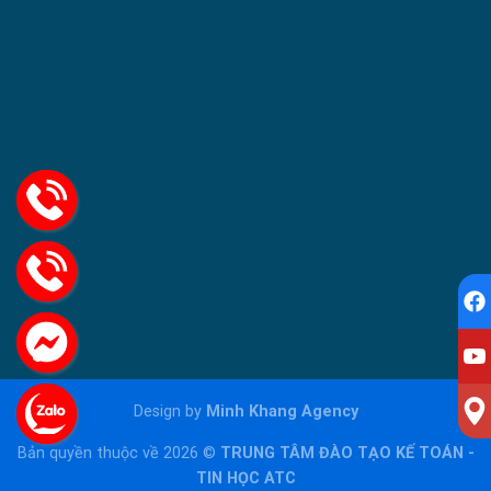
Design by
Minh Khang Agency
Bản quyền thuộc về 2026 ©
TRUNG TÂM ĐÀO TẠO KẾ TOÁN -
TIN HỌC ATC