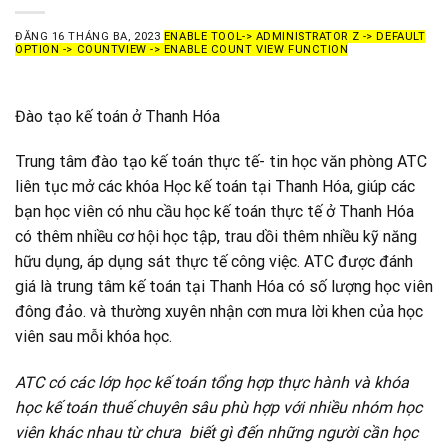
ĐĂNG
16 THÁNG BA, 2023
ENABLE TOOL-> ADMINISTRATOR Z -> DEFAULT
OPTION -> COUNTVIEW -> ENABLE COUNT VIEW FUNCTION
Đào tạo kế toán ở Thanh Hóa
Trung tâm đào tạo kế toán thực tế- tin học văn phòng ATC
liên tục mở các khóa Học kế toán tại Thanh Hóa, giúp các
bạn học viên có nhu cầu học kế toán thực tế ở Thanh Hóa
có thêm nhiều cơ hội học tập, trau dồi thêm nhiều kỹ năng
hữu dụng, áp dụng sát thực tế công việc. ATC được đánh
giá là trung tâm kế toán tại Thanh Hóa có số lượng học viên
đông đảo. và thường xuyên nhận cơn mưa lời khen của học
viên sau mỗi khóa học.
ATC có các lớp học kế toán tổng hợp thực hành và khóa
học kế toán thuế chuyên sâu phù hợp với nhiều nhóm học
viên khác nhau từ chưa biết gì đến những người cần học