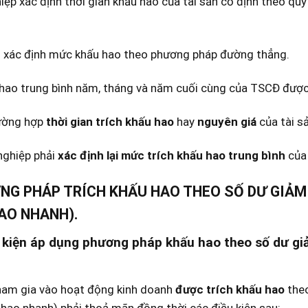
ệp xác định thời gian khấu hao của tài sản cố định theo q
h xác định mức khấu hao theo phương pháp đường thẳng.
hao trung bình năm, tháng và năm cuối cùng của TSCĐ được 
ường hợp
thời gian trích khấu hao
hay
nguyên giá
của tài sả
ghiệp phải
xác định lại
mức trích khấu hao trung bình
của 
ƠNG PHÁP TRÍCH KHẤU HAO THEO SỐ DƯ GIẢM
AO NHANH).
u kiện áp dụng phương pháp khấu hao theo số dư g
am gia vào hoạt động kinh doanh
được trích khấu hao
theo
hao nhanh) phải thoả mãn đồng thời các điều kiện sau: