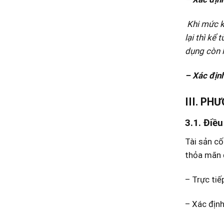
Khi mức k
lại
thì kể 
dụng còn l
– Xác địn
III. P
3.1. Điề
Tài sản cố
thỏa mãn đ
– Trực tiế
– Xác định