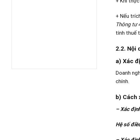
+ Khi thực
+ Nếu trí
Thông tư
tính thuế 
2.2. Nội
a) Xác đ
Doanh nghi
chính.
b) Cách 
– Xác định
Hệ số điề
– Xác định