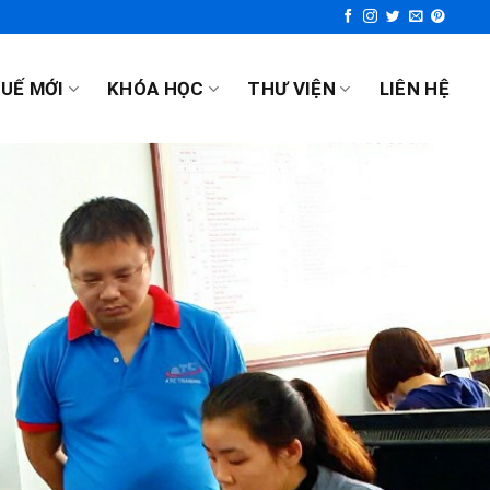
UẾ MỚI
KHÓA HỌC
THƯ VIỆN
LIÊN HỆ