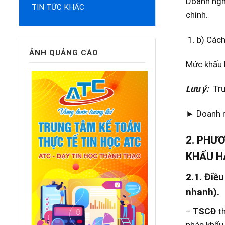
Doanh nghi
TIN TỨC KHÁC
chính.
b) Các
ẢNH QUẢNG CÁO
Mức khấu 
Lưu ý:
Tr
► Doanh n
2. PHƯ
KHẤU H
2.1. Điề
nhanh).
–
TSCĐ
th
pháp khấu 