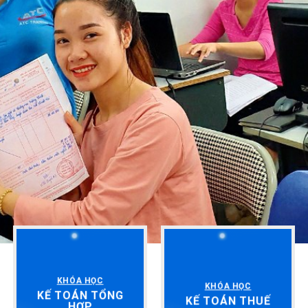
KHÓA HỌC
KHÓA HỌC
KẾ TOÁN TỔNG
KẾ TOÁN THUẾ
HỢP