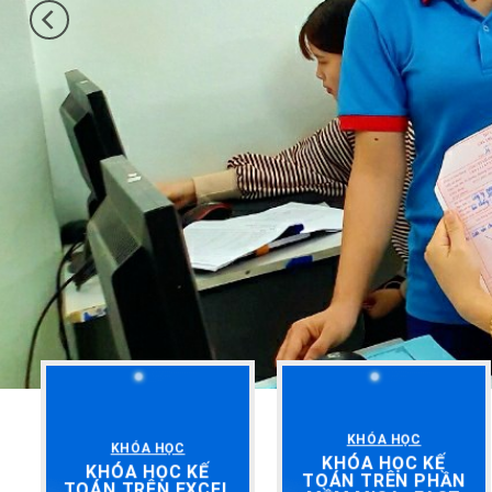
KHÓA HỌC
KHÓA HỌC
KHÓA HỌC KẾ
KHÓA HỌC KẾ
TOÁN TRÊN PHẦN
TOÁN TRÊN EXCEL