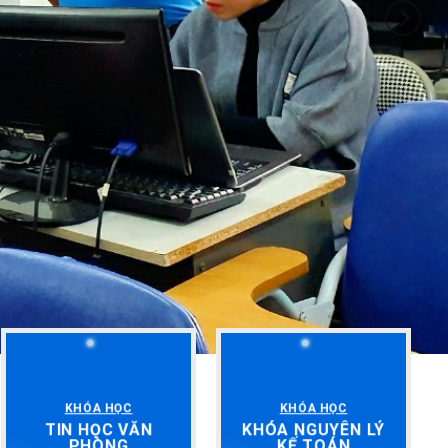
KHÓA HỌC
KHÓA HỌC
TIN HỌC VĂN
KHÓA NGUYÊN LÝ
PHÒNG
KẾ TOÁN