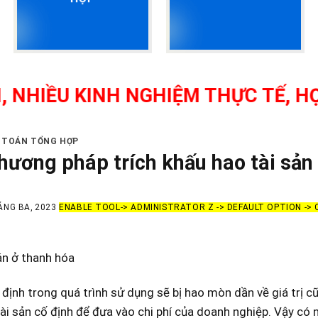
U KINH NGHIỆM THỰC TẾ, HỌC NHƯ
Ế TOÁN TỔNG HỢP
hương pháp trích khấu hao tài sản
ÁNG BA, 2023
ENABLE TOOL-> ADMINISTRATOR Z -> DEFAULT OPTION ->
án ở thanh hóa
 định trong quá trình sử dụng sẽ bị hao mòn dần về giá trị cũ
ài sản cố định để đưa vào chi phí của doanh nghiệp. Vậy c