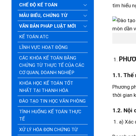
CHẾ ĐỘ KẾ TOÁN
tìm hiểu n
MẪU BIỂU, CHỨNG TỪ
VĂN BẢN PHÁP LUẬT MỚI
KẾ TOÁN ATC
LĨNH VỰC HOẠT ĐỘNG
CÁC KHÓA KẾ TOÁN BẰNG
PHƯƠ
CHỨNG TỪ THỰC TẾ CỦA CÁC
CƠ QUAN, DOANH NGHIỆP
1.1. Thế
KHÓA HỌC KẾ TOÁN TỐT
Phương ph
NHẤT TẠI THANH HÓA
thời gian
ĐÀO TẠO TIN HỌC VĂN PHÒNG
1.2. Nội
TÌNH HUỐNG KẾ TOÁN THỰC
TẾ
a) Xác 
XỬ LÝ HÓA ĐƠN CHỨNG TỪ