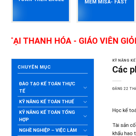
MỀM MISA- FAST
ANH HÓA - GIÁO VIÊN GIỎI, NHIỀ
KỸ NĂNG K
Các p
CHUYÊN MỤC
ĐÀO TẠO KẾ TOÁN THỰC
ĐĂNG
22 TH
TẾ
KỸ NĂNG KẾ TOÁN THUẾ
Học kế to
KỸ NĂNG KẾ TOÁN TỔNG
HỢP
Tài sản cố
NGHỀ NGHIỆP – VIỆC LÀM
khấu hao t