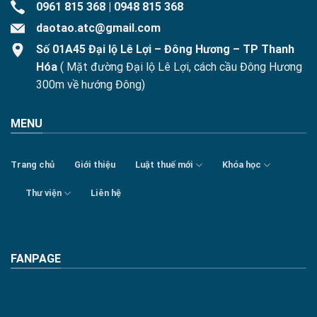
0961 815 368
|
0948 815 368
daotao.atc@gmail.com
Số 01A45 Đại lộ Lê Lợi – Đông Hương – TP Thanh
Hóa
( Mặt đường Đại lộ Lê Lợi, cách cầu Đông Hương
300m về hướng Đông)
MENU
Trang chủ
Giới thiệu
Luật thuế mới
Khóa học
Thư viện
Liên hệ
FANPAGE