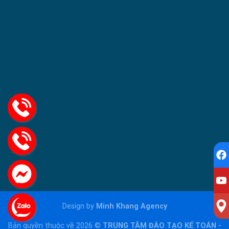
Design by
Minh Khang Agency
Bản quyền thuộc về 2026 ©
TRUNG TÂM ĐÀO TẠO KẾ TOÁN -