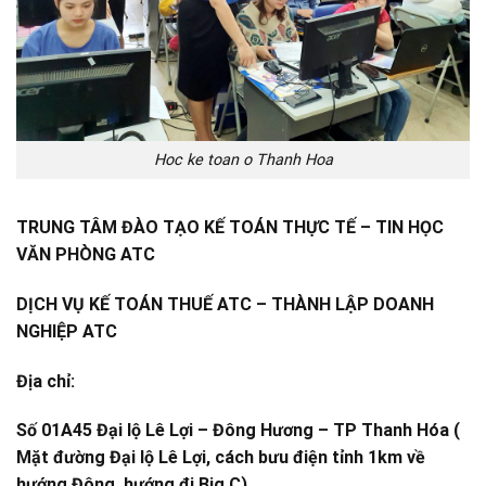
Hoc ke toan o Thanh Hoa
TRUNG TÂM ĐÀO TẠO KẾ TOÁN THỰC TẾ – TIN HỌC
VĂN PHÒNG ATC
DỊCH VỤ KẾ TOÁN THUẾ ATC – THÀNH LẬP DOANH
NGHIỆP ATC
Địa chỉ:
Số 01A45 Đại lộ Lê Lợi – Đông Hương – TP Thanh Hóa (
Mặt đường Đại lộ Lê Lợi, cách bưu điện tỉnh 1km về
hướng Đông, hướng đi Big C)